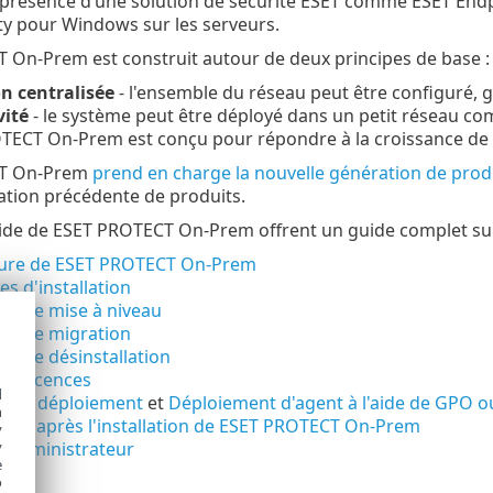
présence d’une solution de sécurité ESET comme ESET Endpoi
ty pour Windows sur les serveurs.
On-Prem est construit autour de deux principes de base :
on centralisée
- l'ensemble du réseau peut être configuré, gé
vité
- le système peut être déployé dans un petit réseau c
ECT On-Prem est conçu pour répondre à la croissance de v
T On-Prem
prend en charge la nouvelle génération de produ
ation précédente de produits.
ide de ESET PROTECT On-Prem offrent un guide complet sur l'
ture de ESET PROTECT On-Prem
s d'installation
es de mise à niveau
es de migration
s de désinstallation
es licences
d
s de déploiement
et
Déploiement d'agent à l'aide de GPO 
h
 pas après l'installation de ESET PROTECT On-Prem
y
l'administrateur
y
e
o