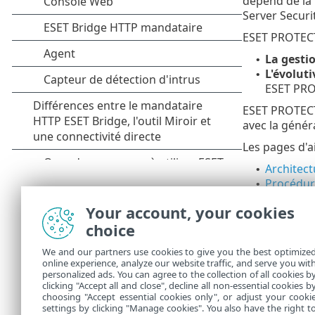
dépend de la 
Server Securi
ESET PROTECT 
La gesti
•
L'évoluti
•
ESET PROT
ESET PROTEC
avec la génér
Les pages d'a
Architec
•
Procédure
•
Procédur
•
Your account, your cookies
Procédur
•
choice
Procédure
•
Gestion d
•
We and our partners use cookies to give you the best optimize
Processu
•
online experience, analyze our website traffic, and serve you wit
Premiers
•
personalized ads. You can agree to the collection of all cookies b
Guide de 
clicking "Accept all and close", decline all non-essential cookies b
•
choosing "Accept essential cookies only", or adjust your cooki
settings by clicking "Manage cookies". You also have the right t