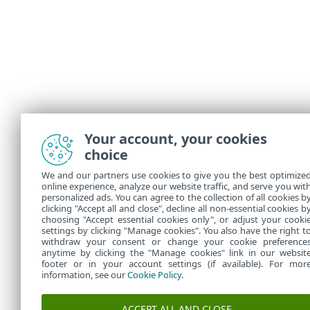
Your account, your cookies
choice
We and our partners use cookies to give you the best optimize
online experience, analyze our website traffic, and serve you wit
personalized ads. You can agree to the collection of all cookies b
clicking "Accept all and close", decline all non-essential cookies b
choosing "Accept essential cookies only", or adjust your cooki
settings by clicking "Manage cookies". You also have the right t
withdraw your consent or change your cookie preference
anytime by clicking the "Manage cookies" link in our websit
footer or in your account settings (if available). For mor
information, see our
Cookie Policy
.
ACCEPT ALL AND CLOSE