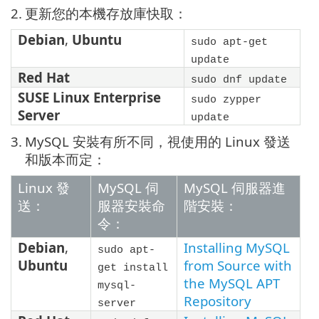
2.
更新您的本機存放庫快取：
Debian
,
Ubuntu
sudo apt-get
update
Red Hat
sudo dnf update
SUSE Linux Enterprise
sudo zypper
Server
update
3.
MySQL 安裝有所不同，視使用的 Linux 發送
和版本而定：
Linux 發
MySQL 伺
MySQL 伺服器進
送：
服器安裝命
階安裝：
令：
Debian
,
Installing MySQL
sudo apt-
Ubuntu
from Source with
get install
the MySQL APT
mysql-
Repository
server