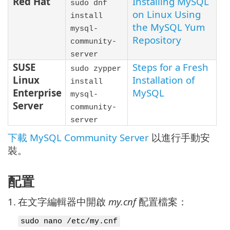
Red Hat
Installing MySQL
sudo dnf
on Linux Using
install
the MySQL Yum
mysql-
Repository
community-
server
SUSE
Steps for a Fresh
sudo zypper
Linux
Installation of
install
Enterprise
MySQL
mysql-
Server
community-
server
下載 MySQL Community Server
以進行手動安
裝。
配置
1.
在文字編輯器中開啟
my.cnf
配置檔案：
sudo nano /etc/my.cnf