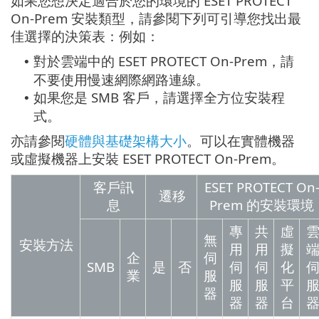
如果您想決定適合於您的環境的 ESET PROTECT
On-Prem 安裝類型，請參閱下列可引導您找出最
佳選擇的決策表：例如：
對於雲端中的 ESET PROTECT On-Prem，請
•
不要使用慢速網際網路連線。
如果您是 SMB 客戶，請選擇全方位安裝程
•
式。
亦請參閱
硬體與基礎架構大小
。可以在實體機器
或虛擬機器上安裝 ESET PROTECT On-Prem。
客戶訊
ESET PROTECT On
遷移
息
Prem 的安裝環境
專
共
虛
無
安裝方法
用
用
擬
企
伺
SMB
是
否
伺
伺
化
業
服
服
服
平
器
器
器
台