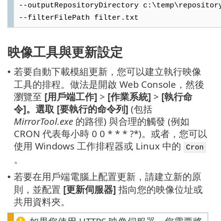
--outputRepositoryDirectory c:\temp\repositor
--filterFilePath filter.txt
映像工具與更新設定
若要自動下載模組更新，您可以建立執行映像
•
工具的排程。做法是開啟 Web Console，然後
瀏覽至
[用戶端工作]
>
[作業系統]
>
[執行命
令]。選取
[要執行的命令列]
(包括
MirrorTool.exe
的路徑) 與合理的觸發 (例如
CRON 代表每小時 0 0 * * * ?*)。或者，您可以
使用 Windows 工作排程器或 Linux 中的
Cron
。
若要在用戶端電腦上配置更新，請建立新的原
•
則，並配置
[更新伺服器]
指向您的映像位址或
共用資料夾。