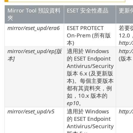
Mirror Tool 預設資料
ESET 安全性產品
更新
夾
mirror/eset_upd/era6
ESET PROTECT
若要從
On-Prem (所有版
12.
本)
http:
mirror/eset_upd/ep[
版
適用於 Windows
http:
本
]
的
ESET Endpoint
(版
Antivirus/Security
版本
6.x
(及更新版
本)。每個主要版本
都有其資料夾，例
如，
10.x
版本的
ep10
。
mirror/eset_upd/v5
適用於 Windows
http:
的
ESET Endpoint
Antivirus/Security