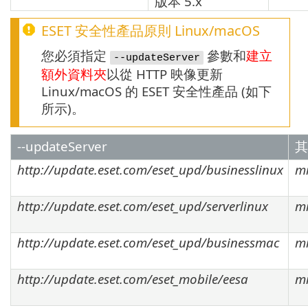
版本
5.x
ESET 安全性產品原則
Linux
/
macOS
您必須指定
參數和
建立
--updateServer
額外資料夾
以從 HTTP 映像更新
Linux/macOS 的 ESET 安全性產品 (如下
所示)。
--updateServer
其
http://update.eset.com/eset_upd/businesslinux
mi
http://update.eset.com/eset_upd/serverlinux
mi
http://update.eset.com/eset_upd/businessmac
mi
http://update.eset.com/eset_mobile/eesa
mi