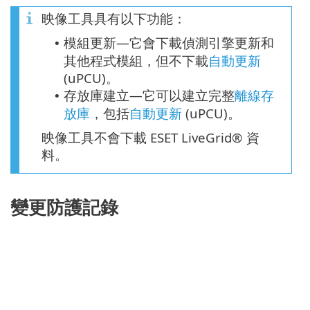
映像工具具有以下功能：
模組更新—它會下載偵測引擎更新和
•
其他程式模組，但不下載
自動更新
(
uPCU
)。
存放庫建立—它可以建立完整
離線存
•
放庫
，包括
自動更新
(uPCU)。
映像工具不會下載 ESET LiveGrid® 資
料。
變更防護記錄