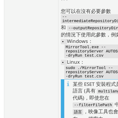
您可以在沒有必要參數
--
intermediateRepositoryD
和
--outputRepositoryDi
的情況下使用此參數，例
Windows：
•
MirrorTool.exe --
repositoryServer AUTOS
-dryRun test.csv
Linux：
•
sudo ./MirrorTool --
repositoryServer AUTOS
-dryRun test.csv
某些 ESET 安裝程
語言 (具有
multilan
代碼)，即使您在
--filterFilePath
，映像工具也
語言