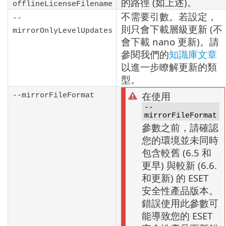
的路徑 (如上述)。
offlineLicenseFilename
不需要引數。若設定，
--
則只會下載層級更新 (不
mirrorOnlyLevelUpdates
會下載 nano 更新)。請
參閱我們的
知識庫文章
以進一步瞭解更新的類
型。
在使用
--mirrorFileFormat
--
mirrorFileFormat
參數之前，請確認
您的環境並未同時
包含較舊 (6.5 和
更早) 與較新 (6.6.
和更新) 的 ESET
安全性產品版本。
錯誤使用此參數可
能導致您的 ESET