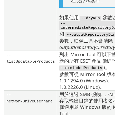
在
.csv
檔案中。
如果使用
參數
--dryRun
--
intermediateRepositoryD
和
--outputRepositoryDi
參數，映像工具不會清除
outputRepositoryDirector
列出
Mirror Tool
可以下
--
新的所有
ESET
產品 (除
listUpdatableProducts
)。
--excludedProducts
參數可從
Mirror Tool
版
1.0.1294.0
(Windows)、
1.0.2226.0
(Linux)。
用於透過
SMB
(例如，
--
\\h
存取輸出目錄的使用者名
networkDriveUsername
僅適用於 Windows 版的
Tool
。