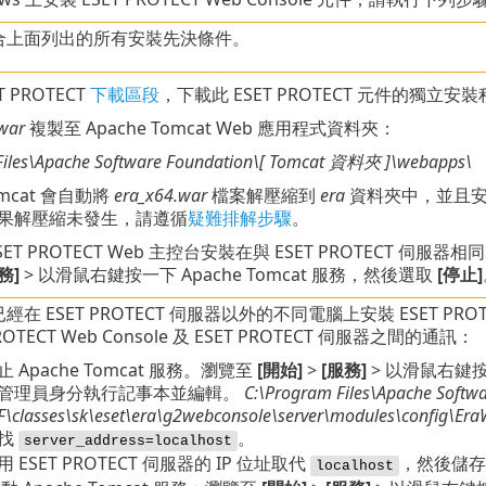
合上面列出的所有安裝先決條件。
 PROTECT
下載區段
，下載此 ESET PROTECT 元件的獨立安裝程式
war
複製至 Apache Tomcat Web 應用程式資料夾：
iles\Apache Software Foundation\[ Tomcat
資料夾
]\
webapps\
Tomcat 會自動將
era_x64.war
檔案解壓縮到
era
資料夾中，並且安裝 
果解壓縮未發生，請遵循
疑難排解步驟
。
ET PROTECT Web 主控台安裝在與 ESET PROTECT 伺服器
務]
> 以滑鼠右鍵按一下 Apache Tomcat 服務，然後選取
[停止]
經在 ESET PROTECT 伺服器以外的不同電腦上安裝 ESET PRO
PROTECT Web Console 及 ESET PROTECT 伺服器之間的通訊：
止 Apache Tomcat 服務。瀏覽至
[開始]
>
[服務]
> 以滑鼠右鍵按一
管理員身分執行記事本並編輯。
C:\Program Files\Apache Softw
F\classes\sk\eset\era\g2webconsole\server\modules\config\Era
找
。
server_address=localhost
用 ESET PROTECT 伺服器的 IP 位址取代
，然後儲存
localhost