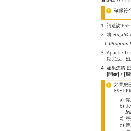
確保符
1.
請造訪 ESET
2.
將
era_x64.
C:\Program F
3.
Apache 
縮完成。如
4.
如果您將 ES
[開始]
>
[服
如果您已
ESET 
a)
停
b)
以
IN
c)
尋
d)
使