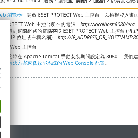
動 Apache Tomcat 服務：瀏覽至
[開始]
>
[服務]
> 以滑鼠右鍵按
eb 瀏覽器
中開啟 ESET PROTECT Web 主控台，以檢視登入畫
T PROTECT Web 主控台所在的電腦：
http://localhost:8080/era
連線到網際網路的電腦存取 ESET PROTECT Web 主控台 (將
I
控台的 IP 位址或主機名稱)：
http://IP_ADDRESS_OR_HOSTNAME:80
置 Web 主控台：
d
h
P 連接埠在 Apache Tomcat 手動安裝期間設定為 8080。
我們
y
企業解決方案或低效能系統的 Web Console 配置
。
y
e
o
s
e
e
定