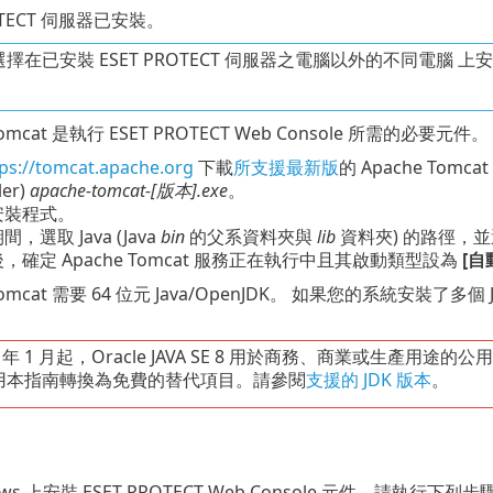
ROTECT 伺服器已安裝。
在已安裝 ESET PROTECT 伺服器之電腦以外的不同電腦 上安裝 ES
Tomcat 是執行 ESET PROTECT Web Console 所需的必要元件。 
ps://tomcat.apache.org
下載
所支援最新版
的 Apache Tomca
ler)
apache-tomcat-[版本].exe
。
安裝程式。
，選取 Java (Java
bin
的父系資料夾與
lib
資料夾) 的路徑，
，確定 Apache Tomcat 服務正在執行中且其啟動類型設為
[自
 Tomcat 需要 64 位元 Java/OpenJDK。 如果您的系統安裝了多
。
19 年 1 月起，Oracle JAVA SE 8 用於商務、商業或生產用
用本指南轉換為免費的替代項目。請參閱
支援的 JDK 版本
。
ws 上安裝 ESET PROTECT Web Console 元件，請執行下列步