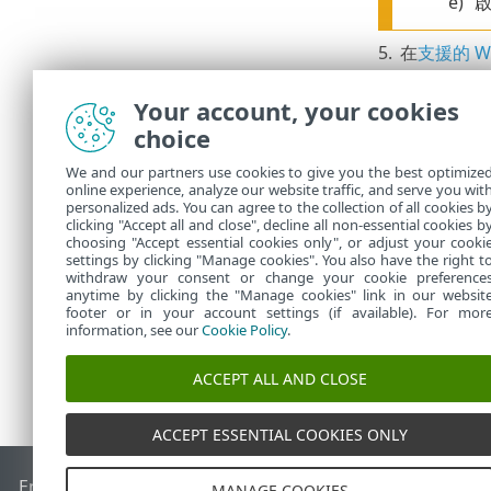
e)
啟
5.
在
支援的 W
主控 ESE
•
Your account, your cookies
從任何可以
•
Web 主
choice
6.
安裝完成後配
We and our partners use cookies to give you the best optimize
online experience, analyze our website traffic, and serve you wit
預設 HTT
•
personalized ads. You can agree to the collection of all cookies b
另請參閱
clicking "Accept all and close", decline all non-essential cookies b
•
choosing "Accept essential cookies only", or adjust your cooki
settings by clicking "Manage cookies". You also have the right t
withdraw your consent or change your cookie preference
anytime by clicking the "Manage cookies" link in our websit
footer or in your account settings (if available). For mor
information, see our
Cookie Policy
.
ACCEPT ALL AND CLOSE
ACCEPT ESSENTIAL COOKIES ONLY
End of Life
ESET 知識庫
ESET 論壇
ESET Status Portal
地區設
MANAGE COOKIES