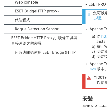
ESET P
•
您可以選擇
步驟
。
Apache 
•
a)
從
htt
Instal
b)
執行
c)
安裝期間
d)
安裝後
Apache
•
Java
版本
自 20
可以使
安裝
若要在 Windo