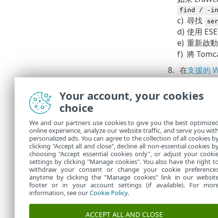
find / -i
c)
尋找
se
d)
使用 ES
e)
重新啟動 
f)
將 To
8.
在
支援的 W
主控 ESE
•
Your account, your cookies
從任何可以
•
Web 主
choice
9.
安裝完成後配
We and our partners use cookies to give you the best optimize
online experience, analyze our website traffic, and serve you wit
預設 HTT
•
personalized ads. You can agree to the collection of all cookies b
另請參閱
clicking "Accept all and close", decline all non-essential cookies b
•
choosing "Accept essential cookies only", or adjust your cooki
settings by clicking "Manage cookies". You also have the right t
withdraw your consent or change your cookie preference
anytime by clicking the "Manage cookies" link in our websit
footer or in your account settings (if available). For mor
information, see our
Cookie Policy
.
ACCEPT ALL AND CLOSE