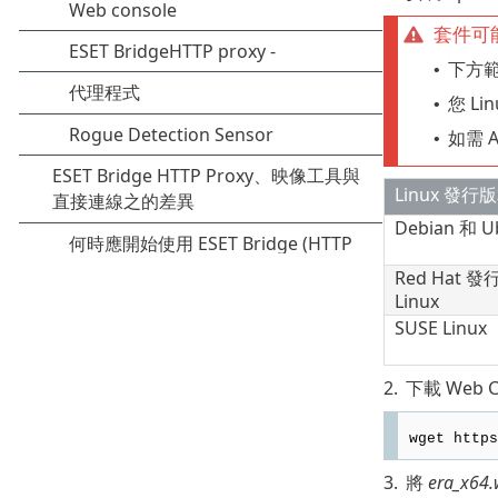
套件可
下方範
•
您 L
•
如需 
•
Linux 發行
Debian
和
U
Red Hat
發
Linux
SUSE Linux
2.
下載 Web C
wget https
3.
將
era_x64.