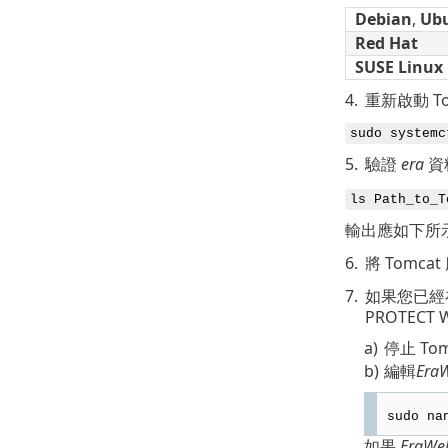
Debian
,
Ub
Red Hat
SUSE Linux 
4.
重新啟動 T
sudo systemc
5.
驗證
era
資
ls Path_to_T
輸出應如下所
6.
將 Tomc
7.
如果您已經在 
PROTECT 
a)
停止 To
b)
編輯
EraW
sudo na
如果
EraWeb