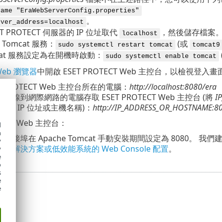
name "EraWebServerConfig.properties"
。
rver_address=localhost
ET PROTECT 伺服器的 IP 位址取代
，然後儲存檔案
localhost
Tomcat 服務：
(或
sudo systemctl restart tomcat
tomcat9
mcat 服務設定為在開機時啟動：
sudo systemctl enable tomcat
eb 瀏覽器
中開啟 ESET PROTECT Web 主控台，以檢視登入畫
T PROTECT Web 主控台所在的電腦：
http://localhost:8080/era
連線到網際網路的電腦存取 ESET PROTECT Web 主控台 (將
I
控台的 IP 位址或主機名稱)：
http://IP_ADDRESS_OR_HOSTNAME:80
置 Web 主控台：
d
h
P 連接埠在 Apache Tomcat 手動安裝期間設定為 8080。
我們
y
企業解決方案或低效能系統的 Web Console 配置
。
y
e
o
s
e
e