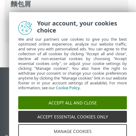
麵包屑
ESET 線上說明
>
ESET PROTECT On-Prem
>
Your account, your cookies
安裝
>
Windows 中的元件安裝
> 伺服器安
choice
裝 - Windows
We and our partners use cookies to give you the best
optimized online experience, analyze our website traffic,
and serve you with personalized ads. You can agree to the
collection of all cookies by clicking "Accept all and close",
decline all non-essential cookies by choosing "Accept
essential cookies only", or adjust your cookie settings by
clicking "Manage cookies". You also have the right to
withdraw your consent or change your cookie preferences
anytime by clicking the "Manage cookies" link in our website
檢視桌面網站
footer or in your account settings (if available). For more
End of Life
information, see our
Cookie Policy
.
ESET 知識庫
ACCEPT ALL AND CLOSE
ESET 論壇
ESET Status Portal
ACCEPT ESSENTIAL COOKIES ONLY
地區設定
MANAGE COOKIES