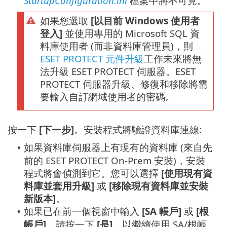
StartupConfiguration.ini
檔案中將不可見。
如果您選取
[以目前 Windows 使用者
登入]
並使用專用的 Microsoft SQL 資
料庫使用者 (而非資料庫管理員)，則
ESET PROTECT 元件升級
工作未來將無
法升級 ESET PROTECT 伺服器。ESET
PROTECT 伺服器升級、修復和移除將需
要輸入自訂網域使用者的密碼。
按一下
[下一步]
。安裝程式將驗證資料庫連線:
如果資料庫伺服器上有現有的資料庫 (來自先
•
前的 ESET PROTECT On-Prem 安裝)，安裝
程式將會偵測到它。您可以選擇
[使用現有資
料庫並套用升級]
或
[移除現有資料庫並安裝
新版本]
。
如果已在前一個視窗中輸入
[SA 帳戶]
或
[根
•
帳戶]
，請按一下
[是]
，以繼續使用 SA/根帳