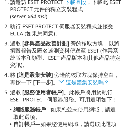
1.
請造訪 ESET PROTECT
下載區段
，下載此 ESET
PROTECT 元件的獨立安裝程式
(
server_x64.msi
).
2.
執行 ESET PROTECT 伺服器安裝程式並接受
EULA (如果您同意)。
3.
選取
[參與產品改善計劃]
旁的核取方塊，以將
損毀報告及匿名遙測資料傳送至 ESET (作業系
統版本和類型、ESET 產品版本和其他產品特定
資訊)。
4.
將
[這是叢集安裝]
旁邊的核取方塊保持空白，
再按一下
[下一步]
。
這是叢集安裝嗎？
5.
選取
[服務使用者帳戶]
。此帳戶將用於執行
ESET PROTECT 伺服器服務。可用選項如下：
網路服務帳戶
- 如果您並未使用網域，請選
•
取此選項。
自訂帳戶
—如果您使用網域，請選取此選項
•