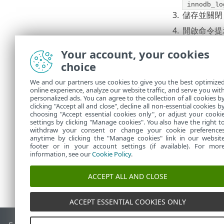
innodb_lo
3.
儲存並關
4.
開啟命令提示
mysql80 
Your account, your cookies
net stop 
choice
net start
We and our partners use cookies to give you the best optimize
5.
在命令提示
online experience, analyze our website traffic, and serve you wit
personalized ads. You can agree to the collection of all cookies b
clicking "Accept all and close", decline all non-essential cookies b
sc query 
choosing "Accept essential cookies only", or adjust your cooki
settings by clicking "Manage cookies". You also have the right t
withdraw your consent or change your cookie preference
anytime by clicking the "Manage cookies" link in our websit
footer or in your account settings (if available). For mor
information, see our
Cookie Policy
.
ACCEPT ALL AND CLOSE
ACCEPT ESSENTIAL COOKIES ONLY