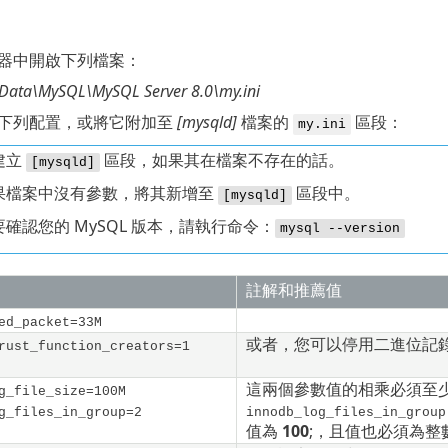
器中開啟下列檔案：
Data\MySQL\MySQL Server 8.0\my.ini
下列配置，或將它附加至
[mysqld]
檔案的
區段：
my.ini
建立
區段，如果其在檔案不存在的話。
[mysqld]
果檔案中沒有參數，將其新增至
區段中。
[mysqld]
要確認您的 MySQL 版本，請執行命令：
mysql --version
註解和推薦值
ed_packet=33M
或者，您可以停用二進位記
rust_function_creators=1
這兩個參數值的相乘必須至
g_file_size=100M
g_files_in_group=2
innodb_log_files_in_group
值為
100
;
，且值也必須為整