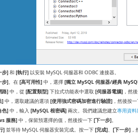
一步]
和
[執行]
以安裝 MySQL 伺服器和 ODBC 連接器。
一步]
。在
[高可用性]
中，選擇
[獨立 MySQL 伺服器/經典 MySQ
網路]
中，從
[配置類型]
下拉式功能表中選取
[伺服器電腦]
，然
]
中，選取建議的選項
[使用強式密碼加密進行驗證]
，然後按一
角色]
中，輸入
[MySQL 根密碼]
兩次。我們建議您建立
專用資料
ws 服務]
中，保留預選擇的值，然後按一下
[下一步]
。
行]
並等待 MySQL 伺服器安裝完成。按一下
[完成]
、
[下一步]
，