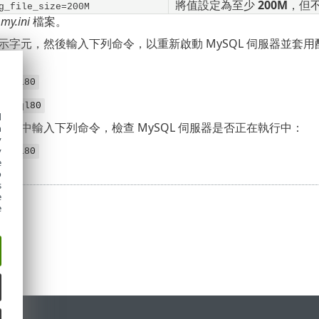
將值設定為至少
200M
，但
g_file_size=200M
閉
my.ini
檔案。
字元，然後輸入下列命令，以重新啟動 MySQL 伺服器並套用配置 (
等)：
mysql80
 mysql80
d
字元中輸入下列命令，檢查 MySQL 伺服器是否正在執行中：
h
y
y
mysql80
e
o
s
e
e