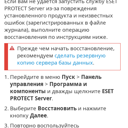
Если вам не удается запустить службу ESET
PROTECT Server из-за повреждения
установленного продукта и неизвестных
ошибок (зарегистрированных в файле
журнала), выполните операцию
восстановления по инструкциям ниже.
Прежде чем начать восстановление,
рекомендуем
сделать резервную
копию сервера базы данных
.
1.
Перейдите в меню
Пуск
>
Панель
управления
>
Программа и
компоненты
и дважды щелкните
ESET
PROTECT Server
.
2.
Выберите
Восстановить
и нажмите
кнопку
Далее
.
3.
Повторно воспользуйтесь