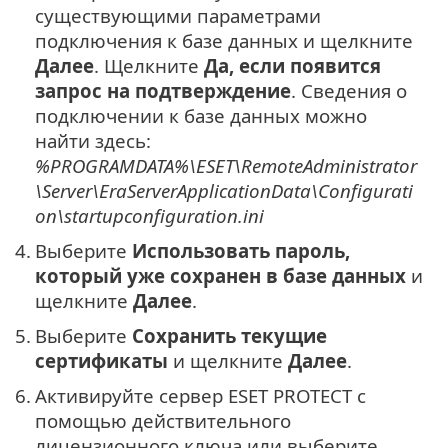
существующими параметрами
подключения к базе данных и щелкните
Далее
. Щелкните
Да, если появится
запрос на подтверждение
. Сведения о
подключении к базе данных можно
найти здесь:
%PROGRAMDATA%\ESET\RemoteAdministrator
\Server\EraServerApplicationData\Configurati
on\startupconfiguration.ini
4.
Выберите
Использовать пароль,
который уже сохранен в базе данных
и
щелкните
Далее
.
5.
Выберите
Сохранить текущие
сертификаты
и щелкните
Далее
.
6.
Активируйте сервер ESET PROTECT с
помощью действительного
лицензионного ключа или выберите