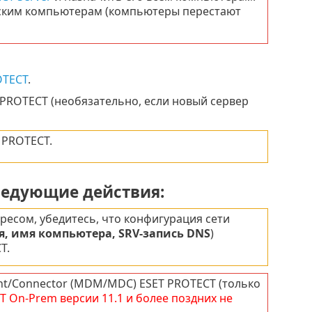
нтским компьютерам (компьютеры перестают
OTECT
.
PROTECT (необязательно, если новый сервер
 PROTECT.
следующие действия:
ресом, убедитесь, что конфигурация сети
я, имя компьютера, SRV-запись DNS
)
T.
nt/Connector (MDM/MDC) ESET PROTECT (только
T
On-Prem
версии
11.1
и более поздних не