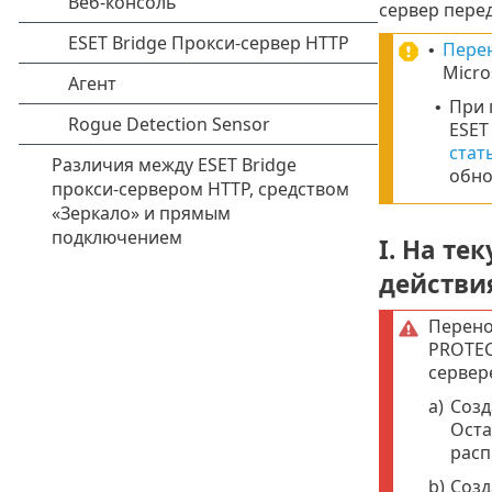
сервер перед
Перен
•
Micro
При 
•
ESET
стат
обно
I. На т
действи
Перено
PROTEC
сервер
a)
Соз
Оста
расп
b)
Созд