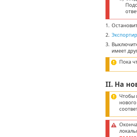
Подо
отве
1.
Остановит
2.
Экспортир
3.
Выключите
имеет друг
Пока ч
II. На н
Чтобы 
нового
соотве
Оконча
локаль