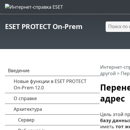
ESET PROTECT On-Prem
Интернет-сп
другой
> Пер
Перене
адрес
Цель этой п
базу данных
иметь
тот ж