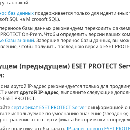
 установкой.
ос баз данных
поддерживается только для идентичных т
soft SQL на Microsoft SQL).
переносе базы данных рекомендуем переходить с экземп
 PROTECT On-Prem. Чтобы определить версии ваших комп
ье базы знаний
. Завершив перенос базы данных, вы мо
вление, чтобы получить последнюю версию ESET PROTE
екущем (предыдущем) ESET PROTECT Se
я:
с на другой IP-адрес рекомендуется только для продвин
T имеет
другой IP-адрес
, выполните следующие дополн
е ESET PROTECT.
дайте
сертификат ESET PROTECT Server
с информацией о п
вьте используемое по умолчанию значение (звездочку)
ространение этого сертификата без привязки к определ
айте политику, чтобы задать
IP-адрес нового ESET PROTE