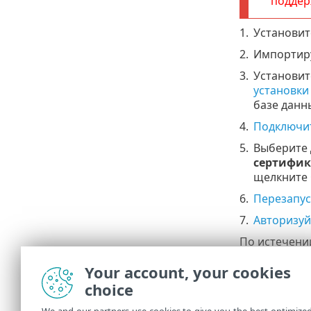
поддер
1.
Установит
2.
Импортиру
3.
Установит
установки
базе данн
4.
Подключи
5.
Выберите
сертифик
щелкните
6.
Перезапус
7.
Авторизуй
По истечени
новому серв
Your account, your cookies
подключаютс
choice
III. Уда