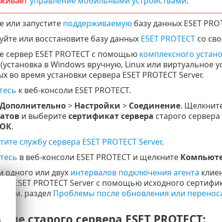
живает
управление мобильными устройствами
.
е или запустите
поддерживаемую
базу данных ESET PRO
йте или восстановите базу данных
ESET PROTECT
со сво
е сервер ESET PROTECT с помощью
комплексного устан
(установка в Windows вручную, Linux или виртуальное 
ых во время установки сервера ESET PROTECT Server.
тесь
к веб-консоли ESET PROTECT.
Дополнительно
>
Настройки
>
Соединение
. Щелкнит
атов
и выберите
сертификат сервера
старого сервера 
ОК
.
тите службу сервера ESET PROTECT Server
.
тесь
в веб-консоли ESET PROTECT и щелкните
Компьют
и одного или двух
интервалов подключения агента
клиен
еру ESET PROTECT Server с помощью исходного сертифик
я, см. раздел
Проблемы после обновления или переноса
ление старого сервера ESET PROTECT: