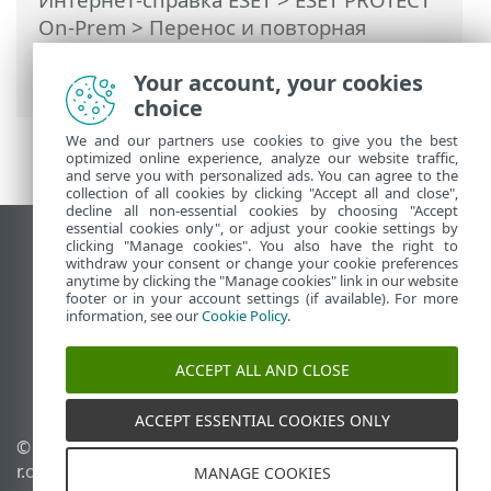
On-Prem
>
Перенос и повторная
установка
> ESET PROTECTперенос базы
данных
Your account, your cookies
choice
We and our partners use cookies to give you the best
optimized online experience, analyze our website traffic,
and serve you with personalized ads. You can agree to the
collection of all cookies by clicking "Accept all and close",
decline all non-essential cookies by choosing "Accept
essential cookies only", or adjust your cookie settings by
clicking "Manage cookies". You also have the right to
Использовать сайт для ПК
withdraw your consent or change your cookie preferences
End of Life
anytime by clicking the "Manage cookies" link in our website
footer or in your account settings (if available). For more
База знаний ESET
information, see our
Cookie Policy
.
Форум ESET
ESET Status Portal
ACCEPT ALL AND CLOSE
Региональная поддержка
ACCEPT ESSENTIAL COOKIES ONLY
© 1992 - 2026 ESET, spol. s
Управлять файлами
r.o. - Все права защищены.
cookie
MANAGE COOKIES