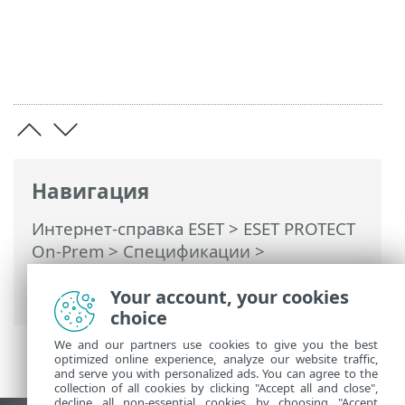
Навигация
Интернет-справка ESET
>
ESET PROTECT
On-Prem
>
Спецификации
>
Поддерживаемые операционные
системы
> Linux
Your account, your cookies
choice
We and our partners use cookies to give you the best
optimized online experience, analyze our website traffic,
and serve you with personalized ads. You can agree to the
collection of all cookies by clicking "Accept all and close",
decline all non-essential cookies by choosing "Accept