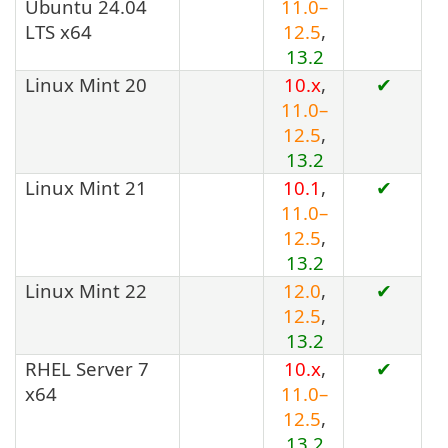
Ubuntu 24.04
11.0–
LTS x64
12.5
,
13.2
Linux Mint 20
10.x
,
✔
11.0–
12.5
,
13.2
Linux Mint 21
10.1
,
✔
11.0–
12.5
,
13.2
Linux Mint 22
12.0
,
✔
12.5
,
13.2
RHEL Server 7
10.x
,
✔
x64
11.0–
12.5
,
13.2