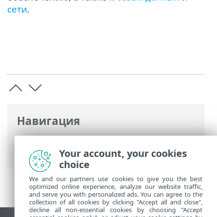
сети
.
Навигация
Интернет-справка ESET
>
ESET PROTECT
On-Prem
>
Спецификации
Your account, your cookies
choice
We and our partners use cookies to give you the best
optimized online experience, analyze our website traffic,
and serve you with personalized ads. You can agree to the
collection of all cookies by clicking "Accept all and close",
decline all non-essential cookies by choosing "Accept