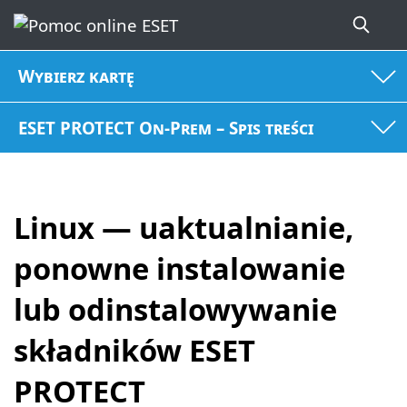
Wybierz kartę
ESET PROTECT On-Prem – Spis treści
Linux — uaktualnianie,
ponowne instalowanie
lub odinstalowywanie
składników ESET
PROTECT