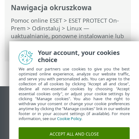
Nawigacja okruszkowa
Pomoc online ESET
>
ESET PROTECT On-
Prem
>
Odinstaluj
> Linux —
uaktualnianie, ponowne instalowanie lub
odinstalowywanie składników ESET
PROTECT
Your account, your cookies
choice
We and our partners use cookies to give you the best
optimized online experience, analyze our website traffic,
and serve you with personalized ads. You can agree to the
collection of all cookies by clicking "Accept all and close",
decline all non-essential cookies by choosing "Accept
essential cookies only", or adjust your cookie settings by
Wyświetl witrynę internetową dla
clicking "Manage cookies". You also have the right to
withdraw your consent or change your cookie preferences
komputerów
anytime by clicking the "Manage cookies" link in our website
footer or in your account settings (if available). For more
End of Life
information, see our
Cookie Policy
.
Baza wiedzy ESET
Forum ESET
ACCEPT ALL AND CLOSE
ESET Status Portal