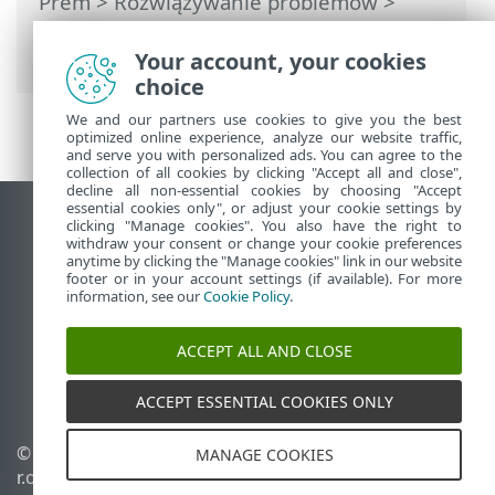
Prem
>
Rozwiązywanie problemów
>
Rozwiązania częstych problemów z
instalacją
Your account, your cookies
choice
We and our partners use cookies to give you the best
optimized online experience, analyze our website traffic,
and serve you with personalized ads. You can agree to the
collection of all cookies by clicking "Accept all and close",
decline all non-essential cookies by choosing "Accept
essential cookies only", or adjust your cookie settings by
Wyświetl witrynę internetową dla
clicking "Manage cookies". You also have the right to
withdraw your consent or change your cookie preferences
komputerów
anytime by clicking the "Manage cookies" link in our website
footer or in your account settings (if available). For more
End of Life
information, see our
Cookie Policy
.
Baza wiedzy ESET
Forum ESET
ACCEPT ALL AND CLOSE
ESET Status Portal
Pomoc regionalna
ACCEPT ESSENTIAL COOKIES ONLY
© 1992 - 2026 ESET, spol. s
Zarządzaj plikami cookie
MANAGE COOKIES
r.o. – Wszelkie prawa
Polityka dotycząca plików