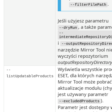
.
--filterFilePath
Jeśli użyjesz parametru
, a także para
--dryRun
--
intermediateRepositoryD
i
--outputRepositoryDire
narzędzie Mirror Tool ni
wyczyści repozytorium
outputRepositoryDirector
Wyświetla wszystkie pro
--
ESET
, dla których narzęd
listUpdatableProducts
Mirror Tool
może pobrać
aktualizacje modułu (ch
jest używany parametr
).
--excludedProducts
Parametr jest dostępny 