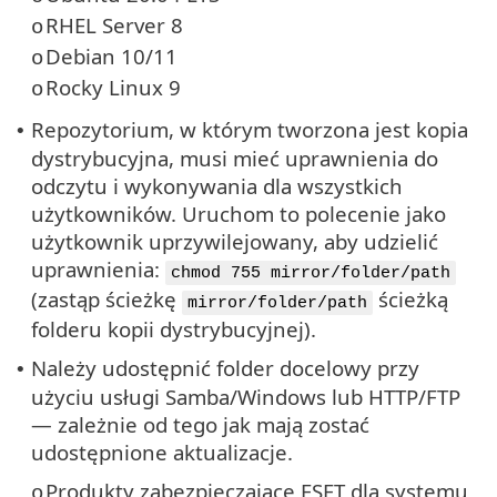
RHEL Server 8
o
Debian 10/11
o
Rocky Linux 9
o
Repozytorium, w którym tworzona jest kopia
•
dystrybucyjna, musi mieć uprawnienia do
odczytu i wykonywania dla wszystkich
użytkowników. Uruchom to polecenie jako
użytkownik uprzywilejowany, aby udzielić
uprawnienia:
chmod 755 mirror/folder/path
(zastąp ścieżkę
ścieżką
mirror/folder/path
folderu kopii dystrybucyjnej).
Należy udostępnić folder docelowy przy
•
użyciu usługi Samba/Windows lub HTTP/FTP
— zależnie od tego jak mają zostać
udostępnione aktualizacje.
Produkty zabezpieczające ESET dla systemu
o