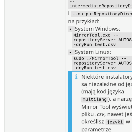
--
intermediateRepositoryD
i
--outputRepositoryDire
na przykład:
System Windows:
•
MirrorTool.exe --
repositoryServer AUTOS
-dryRun test.csv
System Linux:
•
sudo ./MirrorTool --
repositoryServer AUTOS
-dryRun test.csv
Niektóre instalator
są niezależne od ję
(mają kod języka
), a narz
multilang
Mirror Tool wyświet
pliku
.csv
, nawet jeś
określisz
w
języki
parametrze