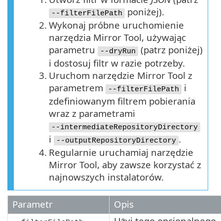
poniżej).
--filterFilePath
2.
Wykonaj próbne uruchomienie
narzędzia Mirror Tool, używając
parametru
(patrz poniżej)
--dryRun
i dostosuj filtr w razie potrzeby.
3.
Uruchom narzędzie Mirror Tool z
parametrem
i
--filterFilePath
zdefiniowanym filtrem pobierania
wraz z parametrami
--intermediateRepositoryDirectory
i
.
--outputRepositoryDirectory
4.
Regularnie uruchamiaj narzędzie
Mirror Tool, aby zawsze korzystać z
najnowszych instalatorów.
Parametr
Opis
Użyj tego opcjonalnego