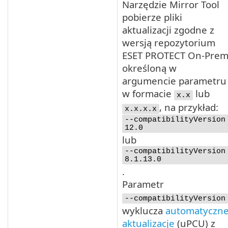
Narzędzie Mirror Tool
pobierze pliki
aktualizacji zgodne z
wersją repozytorium
ESET PROTECT On-Pre
określoną w
argumencie parametru
w formacie
lub
x.x
, na przykład:
x.x.x.x
--compatibilityVersion
12.0
lub
--compatibilityVersion
8.1.13.0
.
Parametr
--compatibilityVersion
wyklucza
automatyczn
aktualizacje
(
uPCU
) z