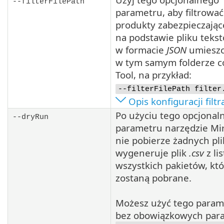
--filterFilePath
parametru, aby filtrować
produkty zabezpieczając
na podstawie pliku teks
w formacie
JSON
umiesz
w tym samym folderze c
Tool, na przykład:
--filterFilePath filter
Opis konfiguracji filtr
Po użyciu tego opcjonal
--dryRun
parametru narzędzie Mir
nie pobierze żadnych pli
wygeneruje plik
.csv
z lis
wszystkich pakietów, kt
zostaną pobrane.
Możesz użyć tego param
bez obowiązkowych par