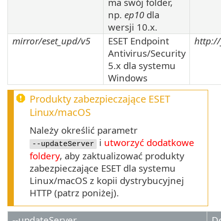
ma swój folder,
np.
ep10
dla
wersji
10.x
.
mirror/eset_upd/v5
ESET Endpoint
http:/
Antivirus/Security
5.x
dla systemu
Windows
Produkty zabezpieczające ESET
Linux
/
macOS
Należy określić parametr
i
utworzyć dodatkowe
--updateServer
foldery
, aby zaktualizować produkty
zabezpieczające ESET dla systemu
Linux/macOS z kopii dystrybucyjnej
HTTP (patrz poniżej).
--updateServer
Do