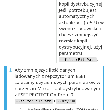
kopii dystrybucyjnej.
Jeśli potrzebujesz
automatycznych
aktualizacji (
uPCU
) w
swoim środowisku i
chcesz zmniejszyć
rozmiar kopii
dystrybucyjnej, użyj
parametru
.
--filterFilePath
Aby zmniejszyć ilość danych
ładowanych z repozytorium ESET,
zalecamy użycie nowych parametrów w
narzędziu Mirror Tool dystrybuowanym
z ESET PROTECT On-Prem 9:
i
:
--filterFilePath
--dryRun
1.
Utwórz filtr w formacie
JSON
(patrz