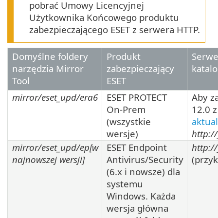
pobrać Umowy Licencyjnej
Użytkownika Końcowego produktu
zabezpieczającego ESET z serwera HTTP.
Domyślne foldery
Produkt
Serwer
narzędzia Mirror
zabezpieczający
katal
Tool
ESET
mirror/eset_upd/era6
ESET PROTECT
Aby z
On-Prem
12.0 z
(wszystkie
aktual
wersje)
http:/
mirror/eset_upd/ep[
w
ESET Endpoint
http:/
najnowszej wersji
]
Antivirus/Security
(przyk
(
6.x
i nowsze) dla
systemu
Windows. Każda
wersja główna