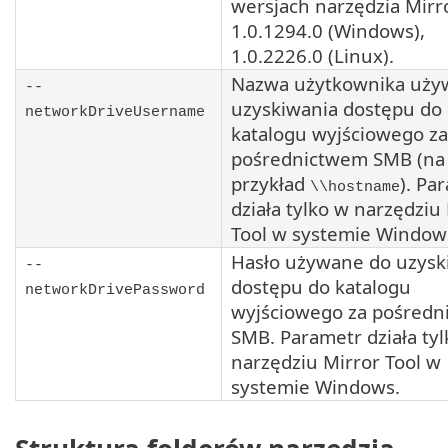
wersjach narzędzia
Mirr
1.0.1294.0
(Windows),
1.0.2226.0
(Linux).
Nazwa użytkownika uży
--
uzyskiwania dostępu do
networkDriveUsername
katalogu wyjściowego za
pośrednictwem
SMB
(na
przykład
). Pa
\\hostname
działa tylko w narzędziu
Tool
w systemie Window
Hasło używane do uzysk
--
dostępu do katalogu
networkDrivePassword
wyjściowego za pośred
SMB
. Parametr działa ty
narzędziu
Mirror Tool
w
systemie Windows.