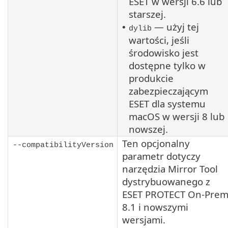
ESET w wersji 6.6 lub
starszej.
— użyj tej
•
dylib
wartości, jeśli
środowisko jest
dostępne tylko w
produkcie
zabezpieczającym
ESET dla systemu
macOS
w wersji 8 lub
nowszej.
Ten opcjonalny
--compatibilityVersion
parametr dotyczy
narzędzia Mirror Tool
dystrybuowanego z
ESET PROTECT On-Pre
8.1
i nowszymi
wersjami.