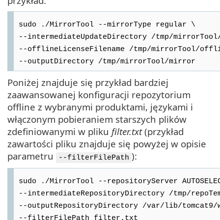
przykład:
sudo ./MirrorTool --mirrorType regular \
--intermediateUpdateDirectory /tmp/mirrorTool
--offlineLicenseFilename /tmp/mirrorTool/offl
--outputDirectory /tmp/mirrorTool/mirror
Poniżej znajduje się przykład bardziej
zaawansowanej konfiguracji repozytorium
offline z wybranymi produktami, językami i
włączonym pobieraniem starszych plików
zdefiniowanymi w pliku
filter.txt
(przykład
zawartości pliku znajduje się powyżej w opisie
parametru
):
--filterFilePath
sudo ./MirrorTool --repositoryServer AUTOSELE
--intermediateRepositoryDirectory /tmp/repoTe
--outputRepositoryDirectory /var/lib/tomcat9/
--filterFilePath filter.txt