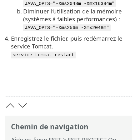
JAVA_OPTS="-Xms2048m -Xmx16384m"
b.
Diminuer l’utilisation de la mémoire
(systèmes à faibles performances) :
JAVA_OPTS="-Xms256m -Xmx2048m"
4.
Enregistrez le fichier, puis redémarrez le
service Tomcat.
service tomcat restart
Chemin de navigation
Aide en ligne ESET
>
ESET PROTECT On-