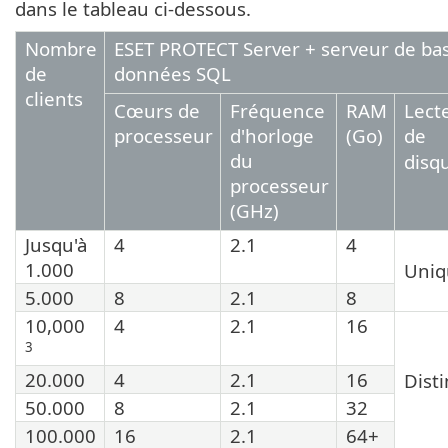
dans le tableau ci-dessous.
Nombre
ESET PROTECT Server + serveur de ba
de
données SQL
clients
Cœurs de
Fréquence
RAM
Lect
processeur
d'horloge
(Go)
de
du
disq
processeur
(GHz)
Jusqu'à
4
2.1
4
1.000
Uniq
5.000
8
2.1
8
10,000
4
2.1
16
3
20.000
4
2.1
16
Disti
50.000
8
2.1
32
100.000
16
2.1
64+