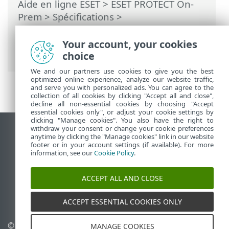
Aide en ligne ESET
>
ESET PROTECT On-
Prem
>
Spécifications
>
Dimensionnement du matériel et de
l'infrastructure
> Déploiement pour
Your account, your cookies
10 000 clients
choice
We and our partners use cookies to give you the best
optimized online experience, analyze our website traffic,
and serve you with personalized ads. You can agree to the
collection of all cookies by clicking "Accept all and close",
decline all non-essential cookies by choosing "Accept
essential cookies only", or adjust your cookie settings by
clicking "Manage cookies". You also have the right to
withdraw your consent or change your cookie preferences
Afficher le site des postes de travail
anytime by clicking the "Manage cookies" link in our website
footer or in your account settings (if available). For more
End of Life
information, see our
Cookie Policy
.
Base de connaissances ESET
Forum ESET
ACCEPT ALL AND CLOSE
ESET Status Portal
Support régional
ACCEPT ESSENTIAL COOKIES ONLY
© 1992 - 2026 ESET, spol. s
Gérer les cookies
MANAGE COOKIES