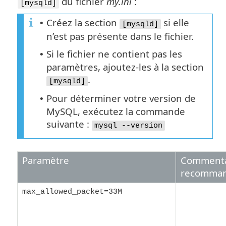
du fichier
my.ini
:
[mysqld]
Créez la section
si elle
•
[mysqld]
n’est pas présente dans le fichier.
Si le fichier ne contient pas les
•
paramètres, ajoutez-les à la section
.
[mysqld]
Pour déterminer votre version de
•
MySQL, exécutez la commande
suivante :
mysql --version
Paramètre
Commentai
recomma
max_allowed_packet=33M