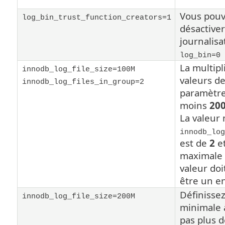
Vous pou
log_bin_trust_function_creators=1
désactiver
journalisa
log_bin=0
La multipl
innodb_log_file_size=100M
valeurs d
innodb_log_files_in_group=2
paramètre
moins
20
La valeur
innodb_log
est de
2
et
maximale 
valeur do
être un en
Définissez
innodb_log_file_size=200M
minimale
pas plus 