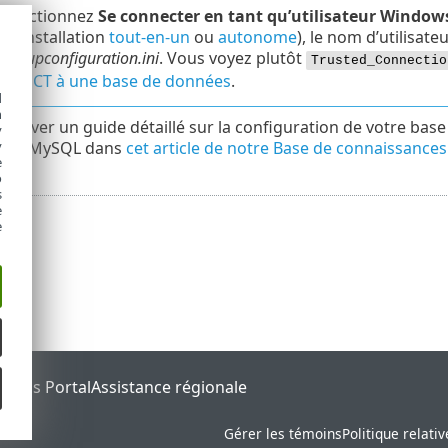
 sélectionnez
Se connecter en tant qu’utilisateur Window
 (installation
tout-en-un
ou
autonome
), le nom d’utilisate
startupconfiguration.ini
. Vous voyez plutôt
Trusted_Connectio
ROTECT à une base de données
.
d
h
rouver un guide détaillé sur la configuration de votre bas
y
L et MySQL dans
cet article de notre Base de connaissances
y
e
o
s
e
e
tatus Portal
Assistance régionale
Gérer les témoins
Politique relati