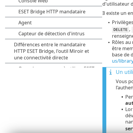
d'utilisateur 
Il existe un 
Privilège
•
,
DELETE
renseign
Rôles au 
•
être memb
base de 
us/libra
Un uti
Vous po
l’authe
Pen
•
aut
Lor
•
dé
na
ser