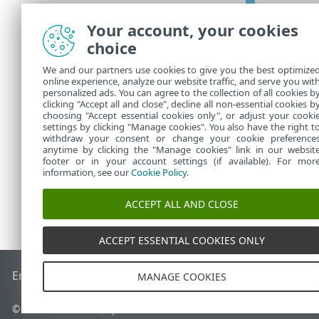
Si vous
PROTECT
Your account, your cookies
fichier
choice
ESET P
We and our partners use cookies to give you the best optimize
online experience, analyze our website traffic, and serve you wit
Vous pouvez t
personalized ads. You can agree to the collection of all cookies b
Microsoft SQ
clicking "Accept all and close", decline all non-essential cookies b
choosing "Accept essential cookies only", or adjust your cooki
settings by clicking "Manage cookies". You also have the right t
withdraw your consent or change your cookie preference
anytime by clicking the "Manage cookies" link in our websit
footer or in your account settings (if available). For mor
information, see our
Cookie Policy
.
ACCEPT ALL AND CLOSE
ACCEPT ESSENTIAL COOKIES ONLY
End of Life
Base de connaissances ESET
Forum ESET
ESET S
MANAGE COOKIES
© 1992 - 2026 ESET, spol. s r.o. - Tous droits réservés.