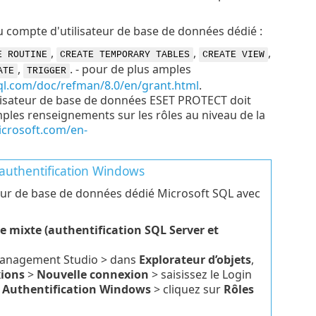
u compte d'utilisateur de base de données dédié :
,
,
,
E ROUTINE
CREATE TEMPORARY TABLES
CREATE VIEW
,
. - pour de plus amples
ATE
TRIGGER
ql.com/doc/refman/8.0/en/grant.html
.
ilisateur de base de données ESET PROTECT doit
les renseignements sur les rôles au niveau de la
icrosoft.com/en-
’authentification Windows
teur de base de données dédié Microsoft SQL avec
 mixte (authentification SQL Server et
r Management Studio > dans
Explorateur d’objets
,
ions
>
Nouvelle connexion
> saisissez le Login
z
Authentification Windows
> cliquez sur
Rôles