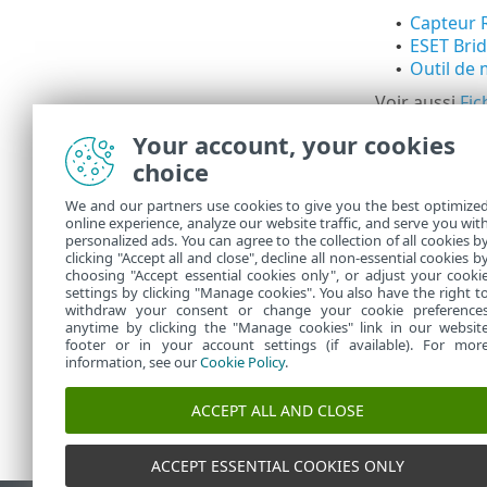
Capteur 
•
ESET Bri
•
Outil de 
•
Voir aussi
Fic
Pour obtenir 
Your account, your cookies
version 12.0
choice
Le comp
We and our partners use cookies to give you the best optimize
atteint 
online experience, analyze our website traffic, and serve you wit
personalized ads. You can agree to the collection of all cookies b
pas en 
clicking "Accept all and close", decline all non-essential cookies b
choosing "Accept essential cookies only", or adjust your cooki
settings by clicking "Manage cookies". You also have the right t
withdraw your consent or change your cookie preference
anytime by clicking the "Manage cookies" link in our websit
footer or in your account settings (if available). For mor
information, see our
Cookie Policy
.
ACCEPT ALL AND CLOSE
ACCEPT ESSENTIAL COOKIES ONLY