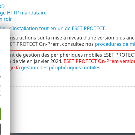
RD
dge HTTP mandataire
miroir
hier d’installation tout-en-un de ESET PROTECT
.
des instructions sur la mise à niveau d’une version plus a
 de ESET PROTECT On-Prem, consultez nos
procédures de mi
osant de gestion des périphériques mobiles ESET PROTEC
d
sa fin de vie en janvier 2024.
ESET PROTECT
On-Prem
versi
h
y
charge la
gestion des périphériques mobiles
.
y
e
o
s
e
e