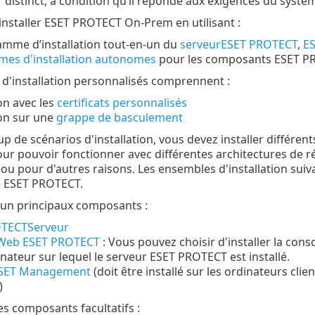
 distinct, à condition qu’il réponde aux exigences du systè
nstaller ESET PROTECT On-Prem en utilisant :
amme d’installation tout-en-un du
serveurESET PROTECT
,
ES
es d'installation autonomes
pour les composants ESET PR
 d'installation personnalisés comprennent :
ion avec les
certificats personnalisés
ion sur une
grappe de basculement
 de scénarios d'installation, vous devez installer différ
our pouvoir fonctionner avec différentes architectures de 
u pour d'autres raisons. Les ensembles d'installation suiv
e ESET PROTECT.
d'un principaux composants :
TECTServeur
Web ESET PROTECT
:
Vous pouvez choisir d'installer la co
inateur sur lequel le serveur ESET PROTECT est installé.
ESET Management
(doit être installé sur les ordinateurs clien
)
es composants facultatifs :