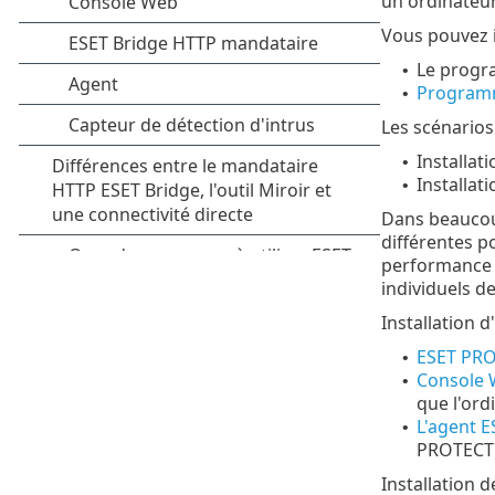
un ordinateur
Vous pouvez i
Le progr
•
Programm
•
Les scénarios
Installat
•
Installat
•
Dans beaucoup
différentes p
performance o
individuels d
Installation 
ESET PRO
•
Console 
•
que l'ord
L'agent 
•
PROTECT
Installation d