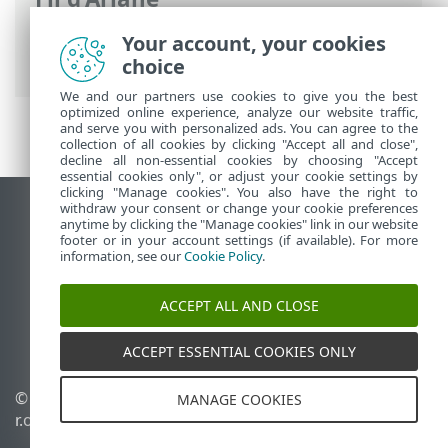
Aide en ligne d'ESET
>
ESET PROTECT On-
Your account, your cookies
Prem
>
ESET PROTECT On-Prem API
choice
We and our partners use cookies to give you the best
optimized online experience, analyze our website traffic,
and serve you with personalized ads. You can agree to the
collection of all cookies by clicking "Accept all and close",
decline all non-essential cookies by choosing "Accept
essential cookies only", or adjust your cookie settings by
clicking "Manage cookies". You also have the right to
withdraw your consent or change your cookie preferences
Afficher le site pour ordinateur de bureau
anytime by clicking the "Manage cookies" link in our website
footer or in your account settings (if available). For more
End of Life
information, see our
Cookie Policy
.
Base de connaissances ESET
Forum ESET
ACCEPT ALL AND CLOSE
ESET Status Portal
Assistance régionale
ACCEPT ESSENTIAL COOKIES ONLY
© 1992 - 2026 ESET, spol. s
Gérer les témoins
MANAGE COOKIES
r.o. - Tous droits réservés.
Politique relative aux
témoins