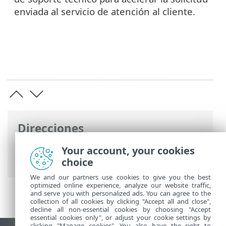
enviada al servicio de atención al cliente.
Direcciones
Ayuda en línea de ESET
>
ESET PROTECT
Your account, your cookies
On-Prem
>
Resolución de problemas
choice
We and our partners use cookies to give you the best
optimized online experience, analyze our website traffic,
and serve you with personalized ads. You can agree to the
collection of all cookies by clicking "Accept all and close",
decline all non-essential cookies by choosing "Accept
essential cookies only", or adjust your cookie settings by
clicking "Manage cookies". You also have the right to