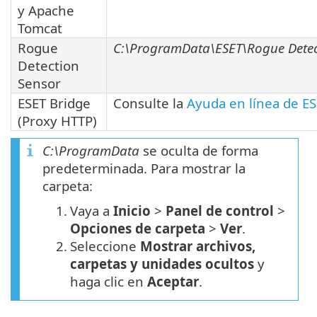
y Apache
Tomcat
Rogue
C:\ProgramData\ESET\Rogue Detec
Detection
Sensor
ESET Bridge
Consulte la
Ayuda en línea de ES
(Proxy HTTP)
C:\ProgramData
se oculta de forma
predeterminada. Para mostrar la
carpeta:
1.
Vaya a
Inicio
>
Panel de control
>
Opciones de carpeta
>
Ver
.
2.
Seleccione
Mostrar archivos,
carpetas y unidades ocultos
y
haga clic en
Aceptar
.