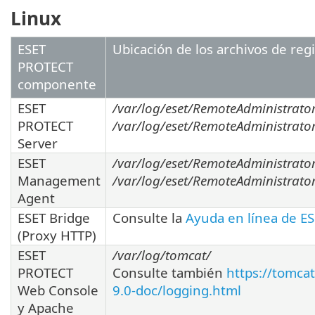
Linux
ESET
Ubicación de los archivos de reg
PROTECT
componente
ESET
/var/log/eset/RemoteAdministrator
PROTECT
/var/log/eset/RemoteAdministrator/
Server
ESET
/var/log/eset/RemoteAdministrato
Management
/var/log/eset/RemoteAdministrator
Agent
ESET Bridge
Consulte la
Ayuda en línea de ES
(Proxy HTTP)
ESET
/var/log/tomcat/
PROTECT
Consulte también
https://tomca
Web Console
9.0-doc/logging.html
y Apache