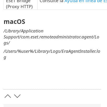
ESET Bridge
Consulte la
Ayuda en línea de E
(Proxy HTTP)
macOS
/Library/Application
Support/com.eset.remoteadministrator.agent/Lo
gs/
/Users/%user%/Library/Logs/EraAgentInstaller.lo
g