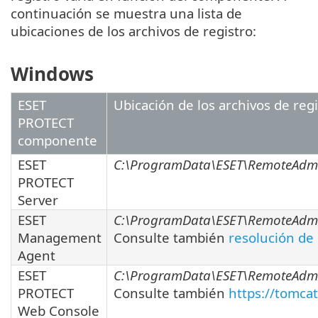
continuación se muestra una lista de
ubicaciones de los archivos de registro:
Windows
ESET
Ubicación de los archivos de reg
PROTECT
componente
ESET
C:\ProgramData\ESET\RemoteAdmin
PROTECT
Server
ESET
C:\ProgramData\ESET\RemoteAdmin
Management
Consulte también
resolución de
Agent
ESET
C:\ProgramData\ESET\RemoteAdmi
PROTECT
Consulte también
https://tomca
Web Console