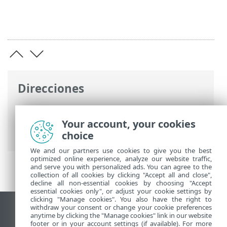
Direcciones
Ayuda en línea de ESET
>
ESET PROTECT
On-Prem
>
Especificaciones
>
Sistemas
Your account, your cookies
operativos compatibles
> macOS
choice
We and our partners use cookies to give you the best
optimized online experience, analyze our website traffic,
and serve you with personalized ads. You can agree to the
collection of all cookies by clicking "Accept all and close",
decline all non-essential cookies by choosing "Accept
essential cookies only", or adjust your cookie settings by
clicking "Manage cookies". You also have the right to
withdraw your consent or change your cookie preferences
Ver sitio para ordenador
anytime by clicking the "Manage cookies" link in our website
footer or in your account settings (if available). For more
End of Life