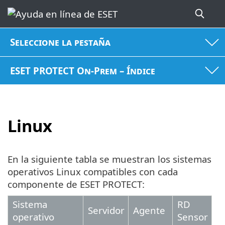
Seleccione la pestaña
ESET PROTECT On-Prem – Índice
Linux
En la siguiente tabla se muestran los sistemas
operativos Linux compatibles con cada
componente de ESET PROTECT:
Sistema
RD
Servidor
Agente
operativo
Sensor