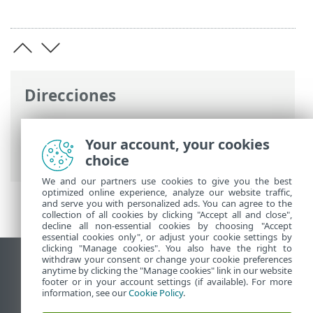
Direcciones
Ayuda en línea de ESET
>
ESET PROTECT
On-Prem
>
Especificaciones
>
Sistemas
Your account, your cookies
operativos compatibles
> Linux
choice
We and our partners use cookies to give you the best
optimized online experience, analyze our website traffic,
and serve you with personalized ads. You can agree to the
collection of all cookies by clicking "Accept all and close",
decline all non-essential cookies by choosing "Accept
essential cookies only", or adjust your cookie settings by
clicking "Manage cookies". You also have the right to
withdraw your consent or change your cookie preferences
Ver sitio para ordenador
anytime by clicking the "Manage cookies" link in our website
footer or in your account settings (if available). For more
End of Life
information, see our
Cookie Policy
.
Base de conocimiento de ESET