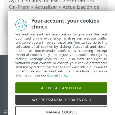
Ayuda en línea de ESET
>
ESET PROTECT
On-Prem
>
Actualizar
> Actualización de
ESET PROTECT On-Prem instalada en
clúster de conmutación por error en
Your account, your cookies
Windows
choice
We and our partners use cookies to give you the best
optimized online experience, analyze our website traffic,
and serve you with personalized ads. You can agree to the
collection of all cookies by clicking "Accept all and close",
decline all non-essential cookies by choosing "Accept
essential cookies only", or adjust your cookie settings by
clicking "Manage cookies". You also have the right to
withdraw your consent or change your cookie preferences
Ver sitio del escritorio
anytime by clicking the "Manage cookies" link in our website
footer or in your account settings (if available). For more
End of Life
information, see our
Cookie Policy
.
Base de conocimiento de ESET
Foro de ESET
ACCEPT ALL AND CLOSE
ESET Status Portal
Soporte regional
ACCEPT ESSENTIAL COOKIES ONLY
© 1992 - 2026 ESET, spol. s
Administrar perfiles
MANAGE COOKIES