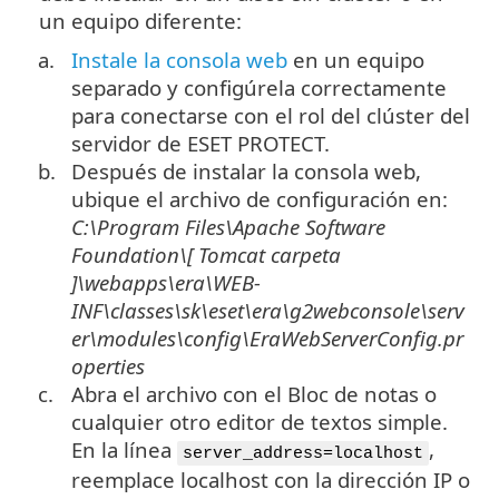
un equipo diferente:
a.
Instale la consola web
en un equipo
separado y configúrela correctamente
para conectarse con el rol del clúster del
servidor de ESET PROTECT.
b.
Después de instalar la consola web,
ubique el archivo de configuración en:
C:\Program Files\Apache Software
Foundation\[ Tomcat
carpeta
]\
webapps\era\WEB-
INF\classes\sk\eset\era\g2webconsole\serv
er\modules\config\EraWebServerConfig.pr
operties
c.
Abra el archivo con el Bloc de notas o
cualquier otro editor de textos simple.
En la línea
,
server_address=localhost
reemplace localhost con la dirección IP o