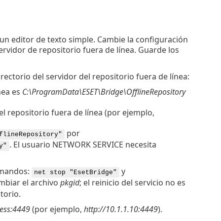
un editor de texto simple. Cambie la configuración
ervidor de repositorio fuera de línea. Guarde los
rectorio del servidor del repositorio fuera de línea:
nea es
C:\ProgramData\ESET\Bridge\OfflineRepository
l repositorio fuera de línea (por ejemplo,
por
flineRepository"
. El usuario NETWORK SERVICE necesita
y"
comandos:
y
net stop "EsetBridge"
ambiar el archivo
pkgid
; el reinicio del servicio no es
torio.
ress:4449
(por ejemplo,
http://10.1.1.10:4449
).