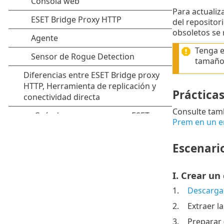
Para actualiz
del repositori
obsoletos se
Tenga e
tamaño.
Práctica
Consulte tamb
Prem en un e
Escenari
I. Crear un
1.
Descarga
2.
Extraer l
3.
Preparar 