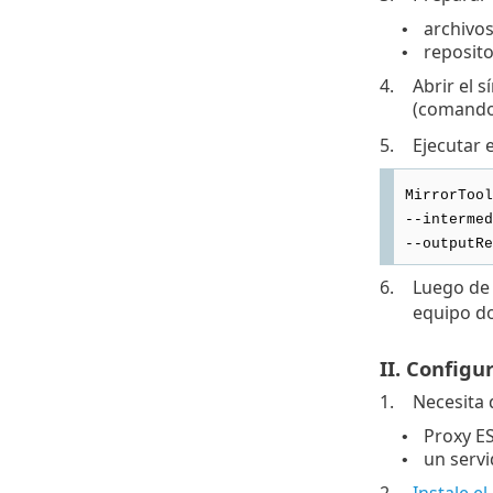
archivos
•
reposito
•
4.
Abrir el 
(comand
5.
Ejecutar 
MirrorTool
--intermed
--outputRe
6.
Luego de 
equipo do
II. Configu
1.
Necesita 
Proxy E
•
un servi
•
2.
Instale e