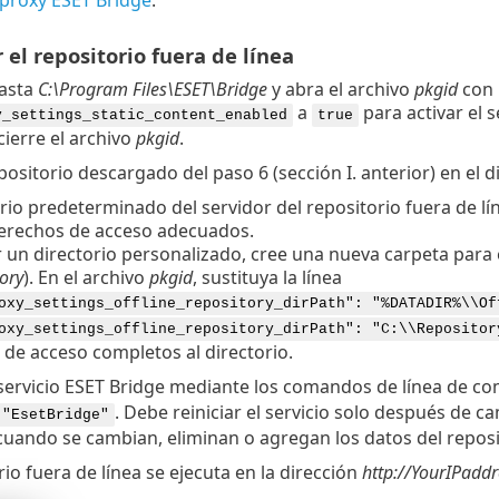
r el repositorio fuera de línea
asta
C:\Program Files\ESET\Bridge
y abra el archivo
pkgid
con 
a
para activar el s
y_settings_static_content_enabled
true
cierre el archivo
pkgid
.
positorio descargado del paso 6 (sección I. anterior) en el di
orio predeterminado del servidor del repositorio fuera de lí
derechos de acceso adecuados.
 un directorio personalizado, cree una nueva carpeta para e
ory
). En el archivo
pkgid
, sustituya la línea
oxy_settings_offline_repository_dirPath": "%DATADIR%\\Of
oxy_settings_offline_repository_dirPath": "C:\\Repositor
de acceso completos al directorio.
l servicio ESET Bridge mediante los comandos de línea de 
. Debe reiniciar el servicio solo después de c
 "EsetBridge"
cuando se cambian, eliminan o agregan los datos del reposi
rio fuera de línea se ejecuta en la dirección
http://YourIPadd