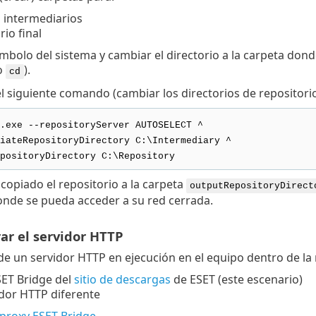
 intermediarios
rio final
símbolo del sistema y cambiar el directorio a la carpeta dond
o
).
cd
el siguiente comando (cambiar los directorios de repositorio
.exe --repositoryServer AUTOSELECT ^
iateRepositoryDirectory C:\Intermediary ^
positoryDirectory C:\Repository
copiado el repositorio a la carpeta
outputRepositoryDirect
nde se pueda acceder a su red cerrada.
rar el servidor HTTP
de un servidor HTTP en ejecución en el equipo dentro de la
SET Bridge del
sitio de descargas
de ESET (este escenario)
dor HTTP diferente
l proxy ESET Bridge
.