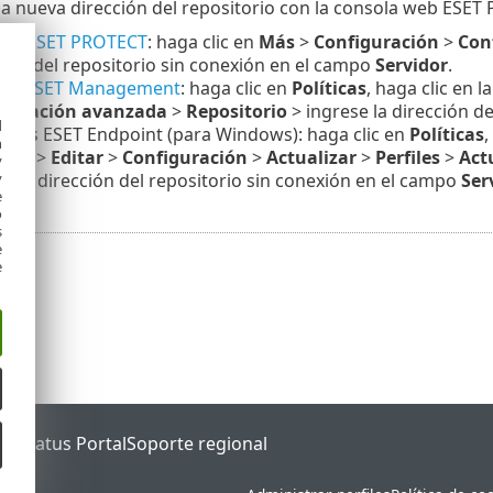
la nueva dirección del repositorio con la consola web ESET
dor ESET PROTECT
: haga clic en
Más
>
Configuración
>
Con
ción del repositorio sin conexión en el campo
Servidor
.
tes ESET Management
: haga clic en
Políticas
, haga clic en l
iguración avanzada
>
Repositorio
> ingrese la dirección d
d
ctos ESET Endpoint (para Windows): haga clic en
Políticas
,
h
ows
>
Editar
>
Configuración
>
Actualizar
>
Perfiles
>
Act
y
se la dirección del repositorio sin conexión en el campo
Ser
y
e
o
s
e
e
ET Status Portal
Soporte regional