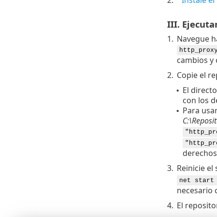
III. Ejecuta
1.
Navegue h
http_prox
cambios y 
2.
Copie el re
El direct
•
con los 
Para usar
•
C:\Reposit
"http_pr
"http_pr
derechos 
3.
Reinicie e
net start
necesario 
4.
El reposito