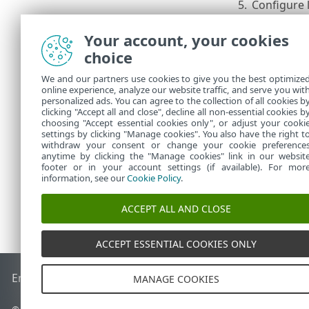
5.
Configure 
a.
Servi
Your account, your cookies
direc
choice
b.
Agen
Conf
We and our partners use cookies to give you the best optimize
c.
Produ
online experience, analyze our website traffic, and serve you wit
Wind
personalized ads. You can agree to the collection of all cookies b
ingre
clicking "Accept all and close", decline all non-essential cookies b
choosing "Accept essential cookies only", or adjust your cooki
settings by clicking "Manage cookies". You also have the right t
withdraw your consent or change your cookie preference
anytime by clicking the "Manage cookies" link in our websit
footer or in your account settings (if available). For mor
information, see our
Cookie Policy
.
ACCEPT ALL AND CLOSE
ACCEPT ESSENTIAL COOKIES ONLY
End of Life
Base de conocimiento de ESET
Foro de ESET
ES
MANAGE COOKIES