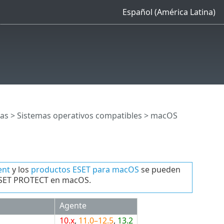
Español (América Latina)
cas
>
Sistemas operativos compatibles
> macOS
ent
y los
productos ESET para macOS
se pueden
 ESET PROTECT en macOS.
Agente
10.x
,
11.0–12.5
,
13.2