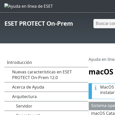
ESET PROTECT On-Prem
Ayuda en líne
macOS
MacOS s
instala
Sistema ope
macOS Catal