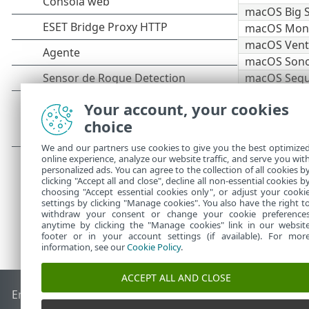
macOS Big S
macOS Monte
macOS Ventu
macOS Sono
macOS Sequo
La
categoría B
Your account, your cookies
completo
/
sop
choice
última versi
We and our partners use cookies to give you the best optimize
online experience, analyze our website traffic, and serve you wit
personalized ads. You can agree to the collection of all cookies b
clicking "Accept all and close", decline all non-essential cookies b
choosing "Accept essential cookies only", or adjust your cooki
settings by clicking "Manage cookies". You also have the right t
withdraw your consent or change your cookie preference
anytime by clicking the "Manage cookies" link in our websit
footer or in your account settings (if available). For mor
information, see our
Cookie Policy
.
ACCEPT ALL AND CLOSE
End of Life
Base de conocimiento de ESET
Foro de ESET
ES