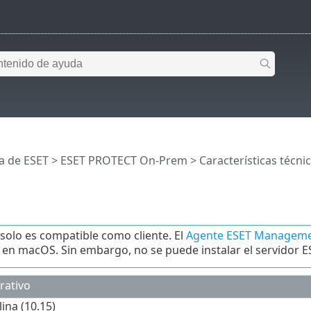
a de ESET
>
ESET PROTECT On-Prem
>
Características técni
olo es compatible como cliente. El
Agente ESET Managem
r en macOS. Sin embargo, no se puede instalar el servidor
rativo
ina (10.15)