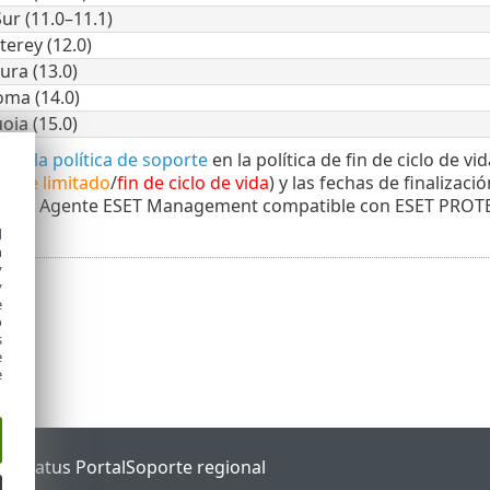
ur (11.0–11.1)
rey (12.0)
ra (13.0)
ma (14.0)
ia (15.0)
 de la política de soporte
en la política de fin de ciclo de v
orte limitado
/
fin de ciclo de vida
) y las fechas de finaliza
ón del Agente ESET Management compatible con ESET PROT
d
h
y
y
e
o
s
e
e
ET Status Portal
Soporte regional