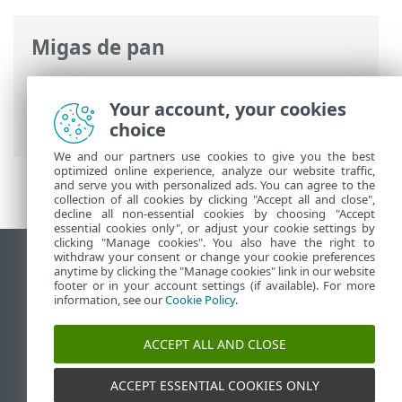
Migas de pan
Ayuda en línea de ESET
>
ESET PROTECT
On-Prem
>
Introducción
>
Arquitectura
>
Your account, your cookies
Agente
choice
We and our partners use cookies to give you the best
optimized online experience, analyze our website traffic,
and serve you with personalized ads. You can agree to the
collection of all cookies by clicking "Accept all and close",
decline all non-essential cookies by choosing "Accept
essential cookies only", or adjust your cookie settings by
clicking "Manage cookies". You also have the right to
withdraw your consent or change your cookie preferences
Ver sitio del escritorio
anytime by clicking the "Manage cookies" link in our website
footer or in your account settings (if available). For more
End of Life
information, see our
Cookie Policy
.
Base de conocimiento de ESET
Foro de ESET
ACCEPT ALL AND CLOSE
ESET Status Portal
Soporte regional
ACCEPT ESSENTIAL COOKIES ONLY