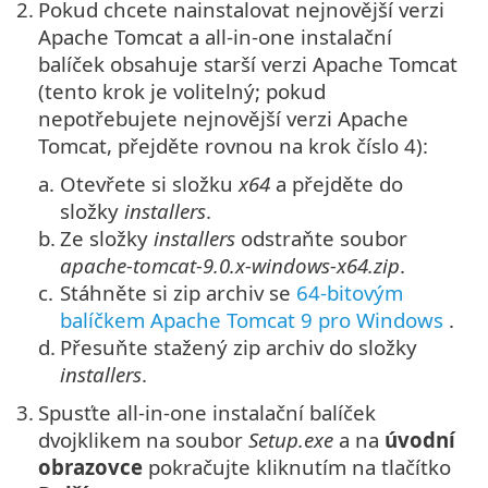
2.
Pokud chcete nainstalovat nejnovější verzi
Apache Tomcat a all-in-one instalační
balíček obsahuje starší verzi Apache Tomcat
(tento krok je volitelný; pokud
nepotřebujete nejnovější verzi Apache
Tomcat, přejděte rovnou na krok číslo 4):
a.
Otevřete si složku
x64
a přejděte do
složky
installers
.
b.
Ze složky
installers
odstraňte soubor
apache-tomcat-9.0.x-windows-x64.zip
.
c.
Stáhněte si zip archiv se
64-bitovým
balíčkem Apache Tomcat 9 pro Windows
.
d.
Přesuňte stažený zip archiv do složky
installers
.
3.
Spusťte all-in-one instalační balíček
dvojklikem na soubor
Setup.exe
a na
úvodní
obrazovce
pokračujte kliknutím na tlačítko