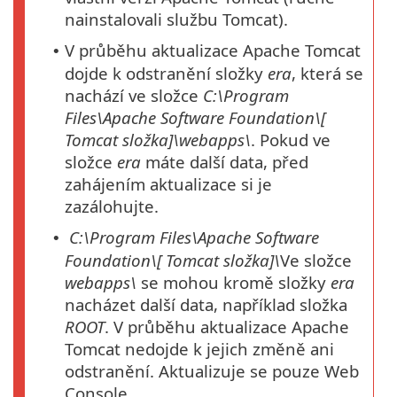
nainstalovali službu Tomcat).
V průběhu aktualizace Apache Tomcat
•
dojde k odstranění složky
era
, která se
nachází ve složce
C:\Program
Files\Apache Software Foundation\[
Tomcat
složka
]\webapps\
. Pokud ve
složce
era
máte další data, před
zahájením aktualizace si je
zazálohujte.
C:\Program Files\Apache Software
•
Foundation\[
Tomcat
složka
]\
Ve složce
webapps\
se mohou kromě složky
era
nacházet další data, například složka
ROOT
. V průběhu aktualizace Apache
Tomcat nedojde k jejich změně ani
odstranění. Aktualizuje se pouze Web
Console.