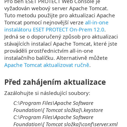
Pro běh ESET PROTECT Web Console je
vyžadován webový server Apache Tomcat.
Tuto metodu použijte pro aktualizaci Apache
Tomcat pomocí nejnovější verze
all-in-one
instalátoru ESET PROTECT On-Prem 12.0
.
Jedná se o doporučený způsob pro aktualizaci
stávajících instalací Apache Tomcat, které jste
prováděli prostřednictvím all-in-one
instalačního balíčku. Alternativně můžete
Apache Tomcat aktualizovat ručně
.
Před zahájením aktualizace
Zazálohujte si následující soubory:
C:\Program Files\Apache Software
Foundation\[
Tomcat
složka
]\
.keystore
C:\Program Files\Apache Software
Foundation\[
Tomcat
složka
]\
conf\server.xml