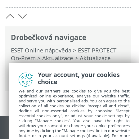
Drobečková navigace
ESET Online nápověda
>
ESET PROTECT
On-Prem
>
Aktualizace
>
Aktualizace
Apache Tomcat
> Aktualizace Apache
Tomcat prostřednictvím all-in-one
Your account, your cookies
instalačního balíčku na Windows
choice
We and our partners use cookies to give you the best
optimized online experience, analyze our website traffic,
and serve you with personalized ads. You can agree to the
collection of all cookies by clicking "Accept all and close",
decline all non-essential cookies by choosing "Accept
essential cookies only", or adjust your cookie settings by
clicking "Manage cookies". You also have the right to
withdraw your consent or change your cookie preferences
Zobrazit verzi pro počítač
anytime by clicking the "Manage cookies" link in our website
footer or in your account settings (if available). For more
End of Life