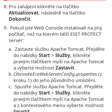
8.
Pro zahájení klikněte na tlačítko
Aktualizovat
, následně na tlačítko
Dokončit
.
9.
Pokud jste Web Console instalovali na jiný
počítač, než na kterém běží ESET PROTECT
server:
a.
Zastavte službu Apache Tomcat. Přejděte
do nabídky
Start
>
Služby
, klikněte
pravým tlačítkem myši na Apache Tomcat
a vyberte možnost
Zastavit
.
b.
Obnovte
EraWebServerConfig.properties
(z
kroku 1) do jeho původního umístění.
c.
Spusťte službu Apache Tomcat. Přejděte
do nabídky
Start
>
Služby
, klikněte
pravým tlačítkem myši na Apache Tomcat
a z kontextového menu vyberte možnost
Spustit
.