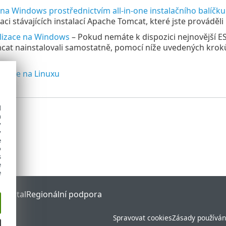
 na Windows prostřednictvím all-in-one instalačního balíč
aci stávajících instalací Apache Tomcat, které jste prováděli
lizace na Windows
– Pokud nemáte k dispozici nejnovější ES
at nainstalovali samostatně, pomocí níže uvedených kroků
lizace na Linuxu
d
h
y
y
e
o
s
e
e
 Portal
Regionální podpora
Spravovat cookies
Zásady používán