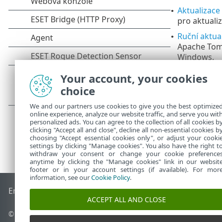
Aktualizace
•
pro aktualiz
Ruční aktua
•
Apache Tomc
Windows.
Ruční aktua
•
Your account, your cookies
choice
We and our partners use cookies to give you the best optimize
online experience, analyze our website traffic, and serve you wit
personalized ads. You can agree to the collection of all cookies b
clicking "Accept all and close", decline all non-essential cookies b
choosing "Accept essential cookies only", or adjust your cooki
settings by clicking "Manage cookies". You also have the right t
withdraw your consent or change your cookie preference
anytime by clicking the "Manage cookies" link in our websit
footer or in your account settings (if available). For mor
information, see our
Cookie Policy
.
End of Life
ESET Databáze znalostí
ESET Forum
ESET Status
ACCEPT ALL AND CLOSE
© 1992 - 2026 ESET, spol. s r.o. - Všechna práva vyhrazena.