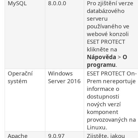
MySQL
8.0.0.0
Pro zjištění verze
databázového
serveru
používaného ve
webové konzoli
ESET PROTECT
klikněte na
Nápověda
>
O
programu
.
Operační
Windows
ESET PROTECT On-
systém
Server 2016
Prem nereportuje
informace o
dostupnosti
nových verzí
komponent
provozovaných na
Linuxu.
Apache
9.0.97
Zjistěte, jakou