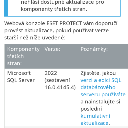
nehlásí dostupné aktualizace pro
komponenty třetích stran.
Webová konzole ESET PROTECT vám doporučí
provést aktualizace, pokud používat verze
starší než níže uvedené:
Komponenty
Verze:
Poznámky:
třetích
stran:
Microsoft
2022
Zjistěte, jakou
SQL Server
(sestavení
verzi a edici SQL
16.0.4145.4
)
databázového
serveru používáte
a nainstalujte si
poslední
kumulativní
aktualizace
.