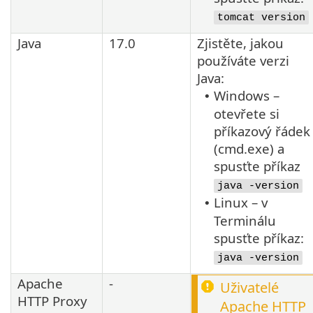
tomcat version
Java
17.0
Zjistěte, jakou
používáte verzi
Java
:
Windows –
•
otevřete si
příkazový řádek
(cmd.exe) a
spusťte příkaz
java -version
Linux – v
•
Terminálu
spusťte příkaz:
java -version
Apache
-
Uživatelé
HTTP Proxy
Apache HTTP