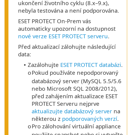
ukončení životního cyklu (8.x–9.x),
nebyla testována a není podporována.
ESET PROTECT On-Prem vás
automaticky upozorní na dostupnost
nové verze ESET PROTECT serveru
.
Před aktualizací zálohujte následující
data:
Zazálohujte
ESET PROTECT databázi
.
•
Pokud používáte nepodporovaný
o
databázový server (MySQL 5.5/5.6
nebo Microsoft SQL 2008/2012),
před zahájením aktualizace ESET
PROTECT Serveru nejprve
aktualizujte databázový server
na
některou z
podporovaných verzí
.
Pro zálohování virtuální appliance
o
použijte snapshot nebo si vytvořte