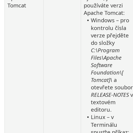
Tomcat
používáte verzi
Apache Tomcat
:
Windows – pro
•
kontrolu čísla
verze přejděte
do složky
C:\Program
Files\Apache
Software
Foundation\[
Tomcat]\
a
otevřete soubor
RELEASE-NOTES
v
textovém
editoru.
Linux – v
•
Terminálu
spusťte příkaz: