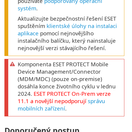
používáte
podporovaný operační
systém
.
Aktualizujte bezpečnostní řešení ESET
spuštěním
klientské úlohy na instalaci
aplikace
pomocí nejnovějšího
instalačního balíčku, který nainstaluje
nejnovější verzi stávajícího řešení.
Komponenta ESET PROTECT Mobile
Device Management/Connector
(MDM/MDC) (pouze on-premise)
dosáhla konce životního cyklu v lednu
2024.
ESET PROTECT
On-Prem
verze
11.1
a novější nepodporují
správu
mobilních zařízení
.
Doporučený postup