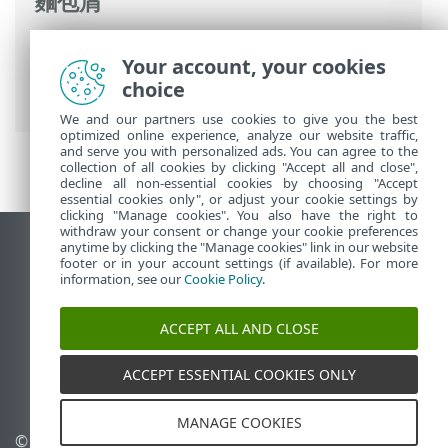
麵包屑
ESET 線上說明
>
ESET PROTECT On-Prem
>
Your account, your cookies
升級
>
資料庫伺服器備份/升級
> 資料庫伺
choice
服器升級
We and our partners use cookies to give you the best
optimized online experience, analyze our website traffic,
and serve you with personalized ads. You can agree to the
collection of all cookies by clicking "Accept all and close",
decline all non-essential cookies by choosing "Accept
essential cookies only", or adjust your cookie settings by
clicking "Manage cookies". You also have the right to
withdraw your consent or change your cookie preferences
anytime by clicking the "Manage cookies" link in our website
檢視桌面網站
footer or in your account settings (if available). For more
End of Life
information, see our
Cookie Policy
.
ESET 知識庫
ACCEPT ALL AND CLOSE
ESET 論壇
ESET Status Portal
ACCEPT ESSENTIAL COOKIES ONLY
地區設定
MANAGE COOKIES
© 1992 - 2026 ESET, spol. s
管理 Cookie