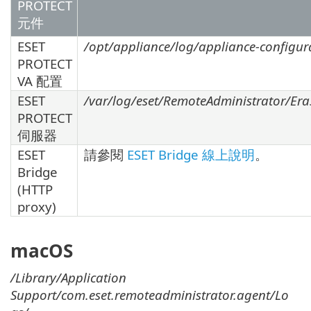
PROTECT
元件
ESET
/opt/appliance/log/appliance-configura
PROTECT
VA 配置
ESET
/var/log/eset/RemoteAdministrator/EraS
PROTECT
伺服器
ESET
請參閱
ESET Bridge 線上說明
。
Bridge
(HTTP
proxy)
macOS
/Library/Application
Support/com.eset.remoteadministrator.agent/Lo