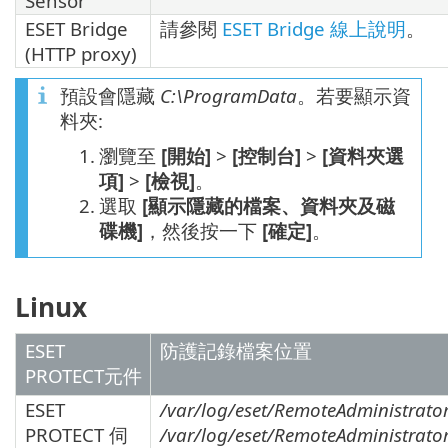
Sensor
ESET Bridge
請參閱
ESET Bridge 線上說明
。
(HTTP proxy)
預設會隱藏
C:\ProgramData
。若要顯示資
料夾:
1.
瀏覽至
[開始]
>
[控制台]
>
[資料夾選
項]
>
[檢視]
。
2.
選取
[顯示隱藏的檔案、資料夾及磁
碟機]
，然後按一下
[確定]
。
Linux
ESET
防護記錄檔案位置
PROTECT元件
ESET
/var/log/eset/RemoteAdministrator
PROTECT 伺
/var/log/eset/RemoteAdministrator/