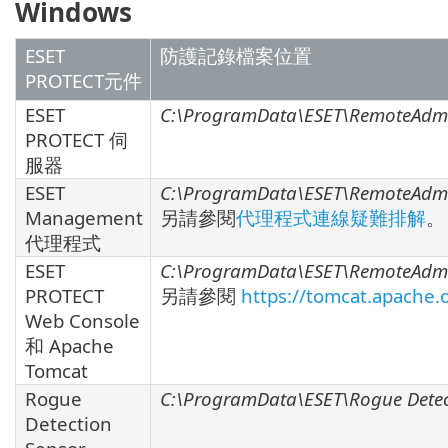
Windows
ESET
防護記錄檔案位置
PROTECT元件
ESET
C:\ProgramData\ESET\RemoteAdmin
PROTECT 伺
服器
ESET
C:\ProgramData\ESET\RemoteAdmin
Management
另請參閱
代理程式連線疑難排解
。
代理程式
ESET
C:\ProgramData\ESET\RemoteAdmi
PROTECT
另請參閱
https://tomcat.apache.
Web Console
和 Apache
Tomcat
Rogue
C:\ProgramData\ESET\Rogue Detec
Detection