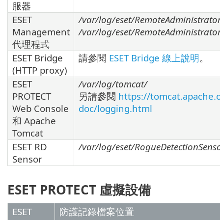
服器
ESET
/var/log/eset/RemoteAdministrato
Management
/var/log/eset/RemoteAdministrator
代理程式
ESET Bridge
請參閱
ESET Bridge 線上說明
。
(HTTP proxy)
ESET
/var/log/tomcat/
PROTECT
另請參閱
https://tomcat.apache.
Web Console
doc/logging.html
和 Apache
Tomcat
ESET RD
/var/log/eset/RogueDetectionSens
Sensor
ESET PROTECT 虛擬設備
ESET
防護記錄檔案位置