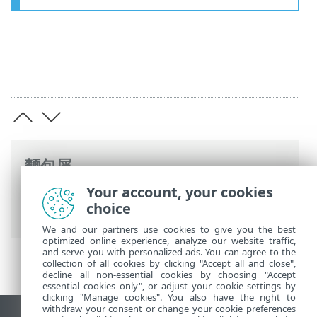
麵包屑
Your account, your cookies
ESET 線上說明
>
ESET PROTECT On-Prem
>
choice
升級
> 資料庫伺服器備份/升級
We and our partners use cookies to give you the best
optimized online experience, analyze our website traffic,
and serve you with personalized ads. You can agree to the
collection of all cookies by clicking "Accept all and close",
decline all non-essential cookies by choosing "Accept
essential cookies only", or adjust your cookie settings by
clicking "Manage cookies". You also have the right to
withdraw your consent or change your cookie preferences