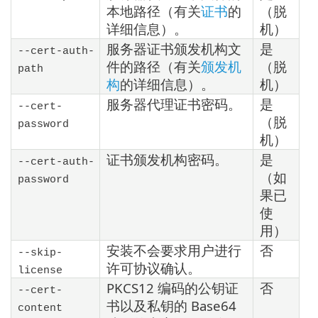
本地路径（有关
证书
的
（脱
详细信息）。
机）
服务器证书颁发机构文
是
--cert-auth-
件的路径（有关
颁发机
（脱
path
构
的详细信息）。
机）
服务器代理证书密码。
是
--cert-
（脱
password
机）
证书颁发机构密码。
是
--cert-auth-
（如
password
果已
使
用）
安装不会要求用户进行
否
--skip-
许可协议确认。
license
PKCS12 编码的公钥证
否
--cert-
书以及私钥的 Base64
content