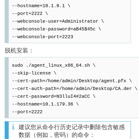
--hostname=10.1.0.1 \
--port=2222 \
--webconsole-user=Administrator \
--webconsole-password=aB45$45c \
--webconsole-port=2223
脱机安装：
sudo ./agent_linux_x86_64.sh \
--skip-license \
--cert-path=/home/admin/Desktop/agent.pfx \
--cert-auth-path=/home/admin/Desktop/CA.der \
--cert-password=N3lluI4#2aCC \
--hostname=10.1.179.36 \
--port=2222
建议您从命令行历史记录中删除包含敏感
数据（例如，密码）的命令：