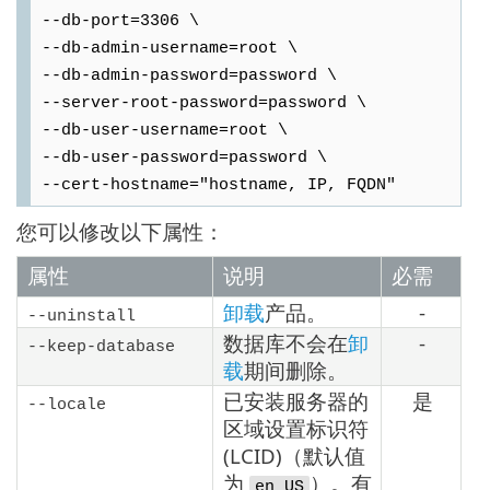
--db-port=3306 \
--db-admin-username=root \
--db-admin-password=password \
--server-root-password=password \
--db-user-username=root \
--db-user-password=password \
--cert-hostname="hostname, IP, FQDN"
您可以修改以下属性：
属性
说明
必需
卸载
产品。
-
--uninstall
数据库不会在
卸
-
--keep-database
载
期间删除。
已安装服务器的
是
--locale
区域设置标识符
(LCID)（默认值
为
）。有
en_US