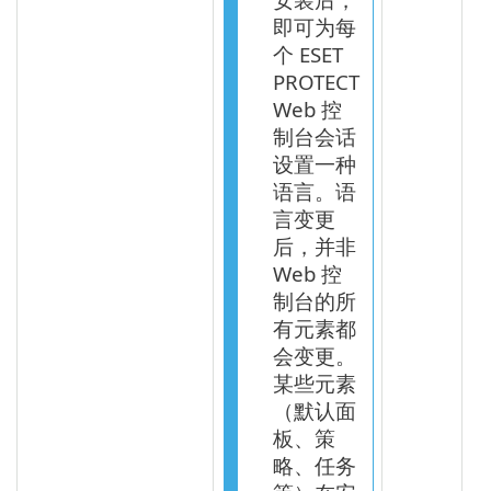
即可为每
个 ESET
PROTECT
Web 控
制台会话
设置一种
语言。语
言变更
后，并非
Web 控
制台的所
有元素都
会变更。
某些元素
（默认面
板、策
略、任务