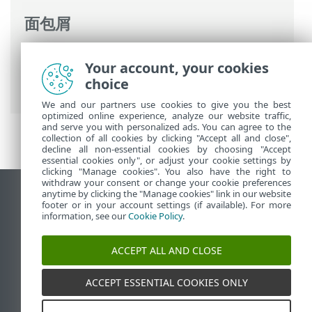
面包屑
ESET 联机帮助
>
ESET PROTECT On-Prem
>
Your account, your cookies
规格
> 受支持的 Web 浏览器、ESET 安全产
choice
品和语言
We and our partners use cookies to give you the best
optimized online experience, analyze our website traffic,
and serve you with personalized ads. You can agree to the
collection of all cookies by clicking "Accept all and close",
decline all non-essential cookies by choosing "Accept
essential cookies only", or adjust your cookie settings by
clicking "Manage cookies". You also have the right to
withdraw your consent or change your cookie preferences
anytime by clicking the "Manage cookies" link in our website
查看桌面站点
footer or in your account settings (if available). For more
End of Life
information, see our
Cookie Policy
.
ESET 知识库
ACCEPT ALL AND CLOSE
ESET 论坛
ESET Status Portal
ACCEPT ESSENTIAL COOKIES ONLY
区域支持