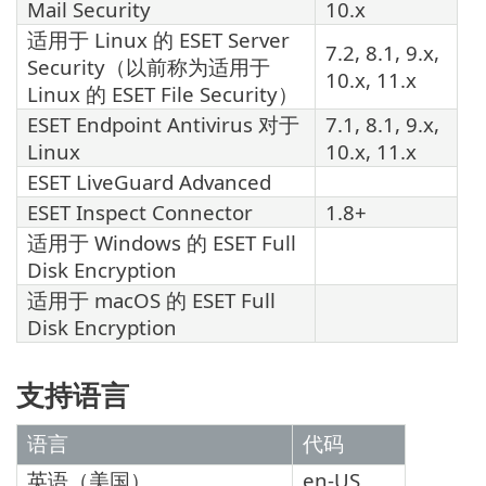
Mail Security
10.x
适用于 Linux 的
ESET Server
7.2, 8.1, 9.x,
Security
（以前称为适用于
10.x, 11.x
Linux 的
ESET File Security
）
ESET Endpoint Antivirus
对于
7.1, 8.1, 9.x,
Linux
10.x, 11.x
ESET LiveGuard Advanced
ESET Inspect Connector
1.8+
适用于 Windows 的 ESET Full
Disk Encryption
适用于 macOS 的 ESET Full
Disk Encryption
支持语言
语言
代码
英语（美国）
en-US