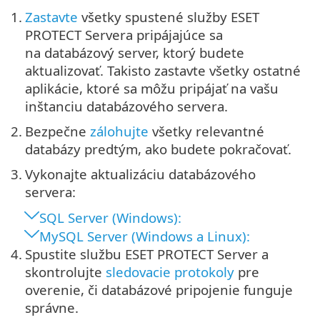
1.
Zastavte
všetky spustené služby ESET
PROTECT Servera pripájajúce sa
na databázový server, ktorý budete
aktualizovať. Takisto zastavte všetky ostatné
aplikácie, ktoré sa môžu pripájať na vašu
inštanciu databázového servera.
2.
Bezpečne
zálohujte
všetky relevantné
databázy predtým, ako budete pokračovať.
3.
Vykonajte aktualizáciu databázového
servera:
SQL Server (Windows):
MySQL Server (Windows a Linux):
4.
Spustite službu ESET PROTECT Server a
skontrolujte
sledovacie protokoly
pre
overenie, či databázové pripojenie funguje
správne.