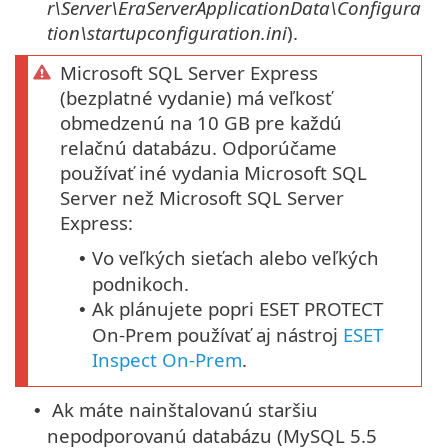
r\Server\EraServerApplicationData\Configura
tion\startupconfiguration.ini
).
Microsoft SQL Server Express
(bezplatné vydanie) má veľkosť
obmedzenú na 10 GB pre každú
relačnú databázu. Odporúčame
používať iné vydania Microsoft SQL
Server než Microsoft SQL Server
Express:
Vo veľkých sieťach alebo veľkých
•
podnikoch.
Ak plánujete popri ESET PROTECT
•
On-Prem používať aj nástroj
ESET
Inspect On-Prem
.
Ak máte nainštalovanú staršiu
•
nepodporovanú databázu (MySQL 5.5