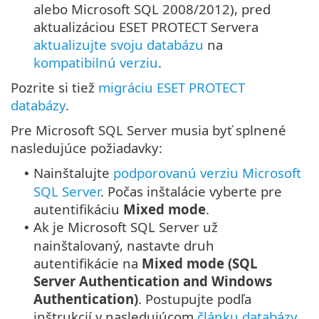
alebo Microsoft SQL 2008/2012), pred
aktualizáciou ESET PROTECT Servera
aktualizujte svoju databázu
na
kompatibilnú verziu
.
Pozrite si tiež
migráciu ESET PROTECT
databázy
.
Pre Microsoft SQL Server musia byť splnené
nasledujúce požiadavky:
Nainštalujte
podporovanú verziu Microsoft
•
SQL Server
. Počas inštalácie vyberte pre
autentifikáciu
Mixed mode
.
Ak je Microsoft SQL Server už
•
nainštalovaný, nastavte druh
autentifikácie na
Mixed mode (SQL
Server Authentication and Windows
Authentication)
. Postupujte podľa
inštrukcií v nasledujúcom
článku databázy