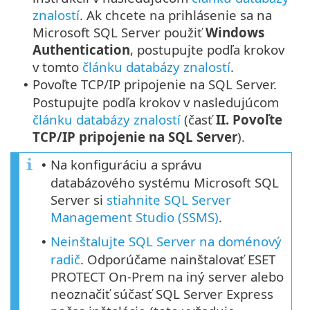
znalostí
. Ak chcete na prihlásenie sa na
Microsoft SQL Server použiť
Windows
Authentication
, postupujte podľa krokov
v tomto
článku databázy znalostí
.
Povoľte TCP/IP pripojenie na SQL Server.
•
Postupujte podľa krokov v nasledujúcom
článku databázy znalostí
(časť
II. Povoľte
TCP/IP pripojenie na SQL Server
).
Na konfiguráciu a správu
•
databázového systému Microsoft SQL
Server si
stiahnite SQL Server
Management Studio (SSMS)
.
Neinštalujte SQL Server na doménový
•
radič
. Odporúčame nainštalovať ESET
PROTECT On-Prem na iný server alebo
neoznačiť súčasť SQL Server Express