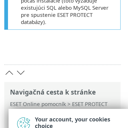
počas inštalácie (toto vyžaduje
existujúci SQL alebo MySQL Server
pre spustenie ESET PROTECT
databázy).
Navigačná cesta k stránke
ESET Online pomocník
>
ESET PROTECT
On-Prem
>
Aktualizácia
>
Zálohovanie/aktualizácia databázového
Your account, your cookies
servera
choice