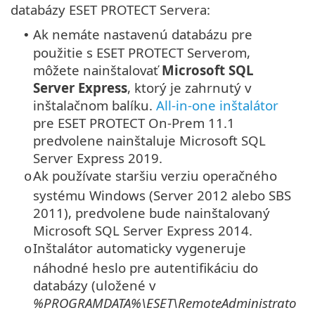
databázy ESET PROTECT Servera:
Ak nemáte nastavenú databázu pre
•
použitie s ESET PROTECT Serverom,
môžete nainštalovať
Microsoft SQL
Server Express
, ktorý je zahrnutý v
inštalačnom balíku.
All-in-one inštalátor
pre ESET PROTECT On-Prem 11.1
predvolene nainštaluje Microsoft SQL
Server Express 2019.
Ak používate staršiu verziu operačného
o
systému Windows (Server 2012 alebo SBS
2011), predvolene bude nainštalovaný
Microsoft SQL Server Express
2014.
Inštalátor automaticky vygeneruje
o
náhodné heslo pre autentifikáciu do
databázy (uložené v
%PROGRAMDATA%\ESET\RemoteAdministrato