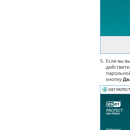
5.
Если вы в
действите
парольной
кнопку
Да