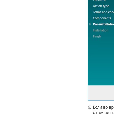
6.
Если во в
отвечает 