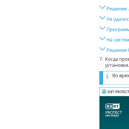
Решение .
Не удалос
Программа
На систем
Решение E
7.
Когда про
установки
Во вре