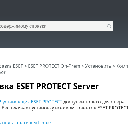
равка ESET
>
ESET PROTECT On-Prem
>
Установить
>
Комп
ver
вка ESET PROTECT Server
 установщик ESET PROTECT
доступен только для опера
обеспечивает установку всех компонентов ESET PROTEC
 пользователем Linux?