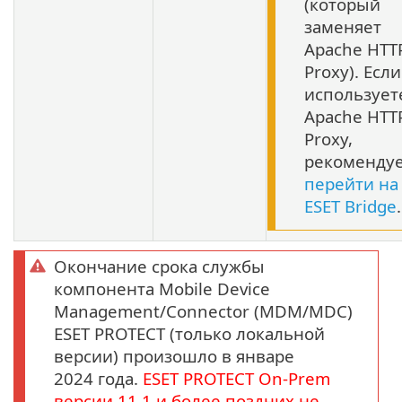
(который
заменяет
Apache HTT
Proxy). Есл
использует
Apache HTT
Proxy,
рекоменду
перейти на
ESET Bridge
.
Окончание срока службы
компонента Mobile Device
Management/Connector (MDM/MDC)
ESET PROTECT (только локальной
версии) произошло в январе
2024 года.
ESET PROTECT
On-Prem
версии
11.1
и более поздних не