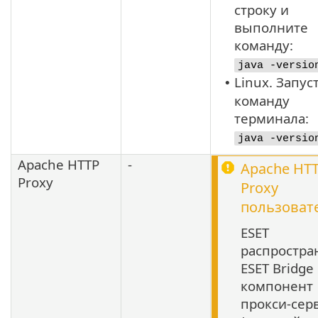
строку и
выполните
команду:
java -versio
Linux. Запус
•
команду
терминала:
java -versio
Apache HTTP
-
Apache HT
Proxy
Proxy
пользоват
ESET
распростра
ESET Bridge
компонент
прокси-сер