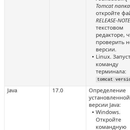
Tomcat
папк
откройте фа
RELEASE-NOT
текстовом
редакторе, 
проверить 
версии.
Linux. Запус
•
команду
терминала:
tomcat versi
Java
17.0
Определение
установленной
версии
Java
:
Windows.
•
Откройте
командную