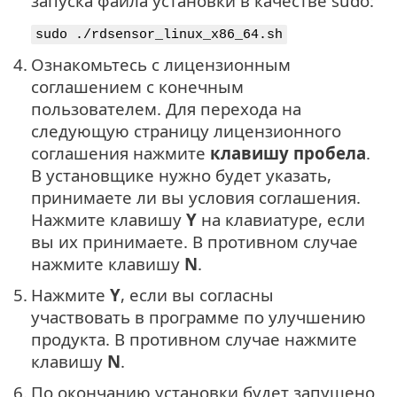
запуска файла установки в качестве sudo:
sudo ./rdsensor_linux_x86_64.sh
4.
Ознакомьтесь с лицензионным
соглашением с конечным
пользователем. Для перехода на
следующую страницу лицензионного
соглашения нажмите
клавишу пробела
.
В установщике нужно будет указать,
принимаете ли вы условия соглашения.
Нажмите клавишу
Y
на клавиатуре, если
вы их принимаете. В противном случае
нажмите клавишу
N
.
5.
Нажмите
Y
, если вы согласны
участвовать в программе по улучшению
продукта. В противном случае нажмите
клавишу
N
.
6.
По окончанию установки будет запущено