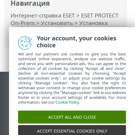
Навигация
Интернет-справка ESET
>
ESET PROTECT
On-Prem
>
Установить
>
Установка
компонентов в Linux
> Установка rogue
Your account, your cookies
detection sensor — Linux
choice
We and our partners use cookies to give you the best
optimized online experience, analyze our website traffic,
and serve you with personalized ads. You can agree to the
collection of all cookies by clicking "Accept all and close",
decline all non-essential cookies by choosing "Accept
essential cookies only", or adjust your cookie settings by
clicking "Manage cookies". You also have the right to
Использовать сайт для ПК
withdraw your consent or change your cookie preferences
End of Life
anytime by clicking the "Manage cookies" link in our website
footer or in your account settings (if available). For more
База знаний ESET
information, see our
Cookie Policy
.
Форум ESET
ESET Status Portal
ACCEPT ALL AND CLOSE
Региональная поддержка
ACCEPT ESSENTIAL COOKIES ONLY