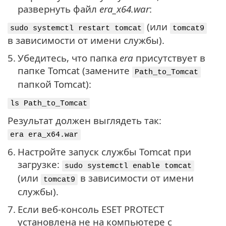
развернуть файл
era_x64.war
:
(или
sudo systemctl restart tomcat
tomcat9
в зависимости от имени службы).
5.
Убедитесь, что папка
era
присутствует в
папке Tomcat (замените
Path_to_Tomcat
папкой Tomcat):
ls Path_to_Tomcat
Результат должен выглядеть так:
era era_x64.war
6.
Настройте запуск службы Tomcat при
загрузке:
sudo systemctl enable tomcat
(или
в зависимости от имени
tomcat9
службы).
7.
Если веб-консоль ESET PROTECT
установлена не на компьютере с