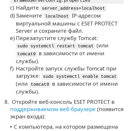
"EraWebServerConfig.properties"
c)
Найдите
server_address=localhost
d)
Замените
IP-адресом
localhost
виртуальной машины с ESET PROTECT
Server и сохраните файл.
e)
Перезапустите службу Tomcat:
(или
sudo systemctl restart tomcat
в зависимости от имени
tomcat9
службы).
f)
Настройте запуск службы Tomcat при
загрузке:
sudo systemctl enable tomcat
(или
в зависимости от имени
tomcat9
службы).
8.
Откройте веб-консоль ESET PROTECT в
поддерживаемом веб-браузере
(появится
экран входа):
С компьютера, на котором размещена
•