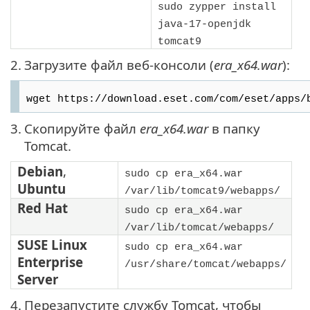
sudo zypper install
java-17-openjdk
tomcat9
2.
Загрузите файл веб-консоли (
era_x64.war
):
wget https://download.eset.com/com/eset/apps/
3.
Скопируйте файл
era_x64.war
в папку
Tomcat.
Debian
,
sudo cp era_x64.war
Ubuntu
/var/lib/tomcat9/webapps/
Red Hat
sudo cp era_x64.war
/var/lib/tomcat/webapps/
SUSE Linux
sudo cp era_x64.war
Enterprise
/usr/share/tomcat/webapps/
Server
4.
Перезапустите службу Tomcat, чтобы