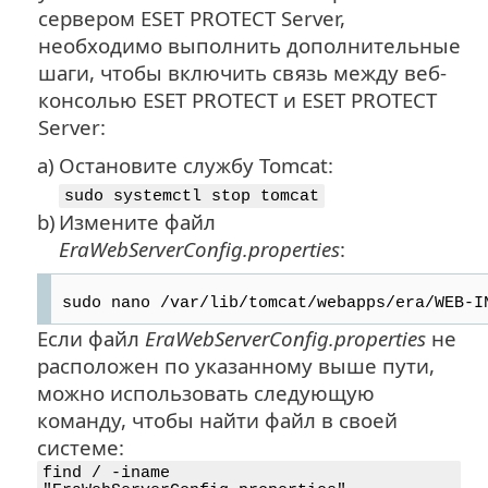
сервером ESET PROTECT Server,
необходимо выполнить дополнительные
шаги, чтобы включить связь между веб-
консолью ESET PROTECT и ESET PROTECT
Server:
a)
Остановите службу Tomcat:
sudo systemctl stop tomcat
b)
Измените файл
EraWebServerConfig.properties
:
sudo nano /var/lib/tomcat/webapps/era/WEB-I
Если файл
EraWebServerConfig.properties
не
расположен по указанному выше пути,
можно использовать следующую
команду, чтобы найти файл в своей
системе:
find / -iname