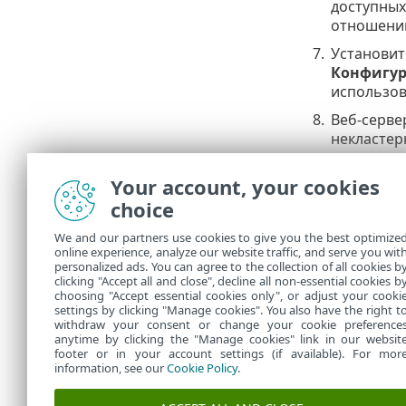
доступных
отношении
7.
Установит
Конфигур
использов
8.
Веб-серве
некластер
a.
Устано
Your account, your cookies
роли к
b.
После 
choice
Softwar
We and our partners use cookies to give you the best optimize
INF\cla
online experience, analyze our website traffic, and serve you wit
c.
Открой
personalized ads. You can agree to the collection of all cookies b
clicking "Accept all and close", decline all non-essential cookies b
server
choosing "Accept essential cookies only", or adjust your cooki
settings by clicking "Manage cookies". You also have the right t
withdraw your consent or change your cookie preference
anytime by clicking the "Manage cookies" link in our websit
footer or in your account settings (if available). For mor
information, see our
Cookie Policy
.