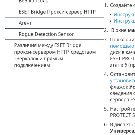
1.
Создайте 
Инструкц
•
Инструкц
•
2.
В окне
ма
3.
Подключит
помощью 
диск в ка
ESET PROT
этапе 6 (п
4.
Остановит
установит
флажок
Ус
сведения 
сервера ES
5.
Настройте
PROTECT Se
6.
В диспетч
Универса