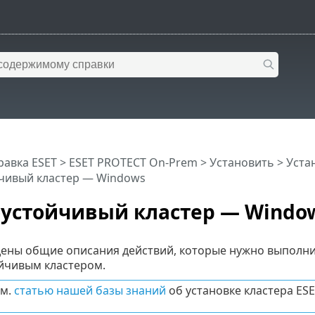
равка ESET
>
ESET PROTECT On-Prem
>
Установить
>
Уста
чивый кластер — Windows
устойчивый кластер — Windo
ены общие описания действий, которые нужно выполнит
ойчивым кластером.
см.
статью нашей базы знаний
об установке кластера ESE