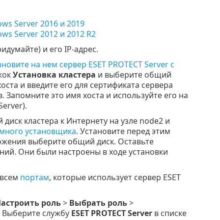
ws Server 2016 и 2019
s Server 2012 и 2012 R2
идумайте) и его IP-адрес.
ановите на нем сервер ESET PROTECT Server с
жок
Установка кластера
и выберите общий
оста и введите его для сертификата сервера
. Запомните это имя хоста и используйте его на
erver).
диск кластера к Интернету на узле node2 и
омного установщика
. Установите перед этим
ожения выберите общий диск. Оставьте
ний. Они были настроены в ходе установки
 всем
портам
, которые использует сервер ESET
астроить роль
>
Выбрать роль
>
r. Выберите службу
ESET PROTECT Server
в списке