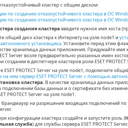
отказоустойчивый кластер с общим диском:
ии по созданию отказоустойчивого кластера в ОС Windo
ии по созданию отказоустойчивого кластера в ОС Window
стера создания кластера
введите нужное имя хоста (пр
е общий диск кластера к Интернету на узле node1 и
уст
автономного установщика
. Установите перед этим фла
честве хранилища данных приложения. Придумайте имя х
ECT Server возле предварительно указанных имен хостов
ри создании в диспетчере кластеров роли ESET PROTECT S
е ESET PROTECT Server на узле node1, подключите общий 
е на нем сервер ESET PROTECT Server с помощью автон
тановка кластера
. В качестве хранилища данных прил
о подключении базы данных и о сертификате без измене
ET PROTECT Server на узле node1.
 брандмауэр на разрешение входящих подключений по
rver.
ере конфигурации кластера создайте и запустите роль (
Н
льная служба
) для службы сервера ESET PROTECT Serve