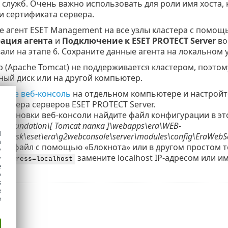
 служб. Очень важно использовать для роли имя хоста, 
 сертификата сервера.
е агент ESET Management на все узлы кластера с помощ
ация агента
и
Подключение к ESET PROTECT Server
во
али на этапе 6. Сохраните данные агента на локальном у
р (Apache Tomcat) не поддерживается кластером, поэтом
ный диск или на другой компьютер.
вите веб-консоль
на отдельном компьютере и настройт
ластера серверов ESET PROTECT Server.
установки веб-консоли найдите файл конфигурации в э
e Foundation\[ Tomcat
папка
]\
webapps\era\WEB-
d
sses\sk\eset\era\g2webconsole\server\modules\config\EraWebSe
h
те файл с помощью «Блокнота» или в другом простом те
y
замените localhost IP-адресом или им
y
_address=localhost
e
o
s
e
e