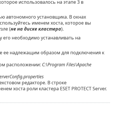
которое использовалось на этапе 3 в
ью автономного установщика. В окнах
спользуйтесь именем хоста, которое вы
зле (
не на диске кластера
).
у его необходимо устанавливать на
е ее надлежащим образом для подключения к
том расположении:
C:\Program Files\Apache
rverConfig.properties
кстовом редакторе. В строке
енем хоста роли кластера ESET PROTECT Server.