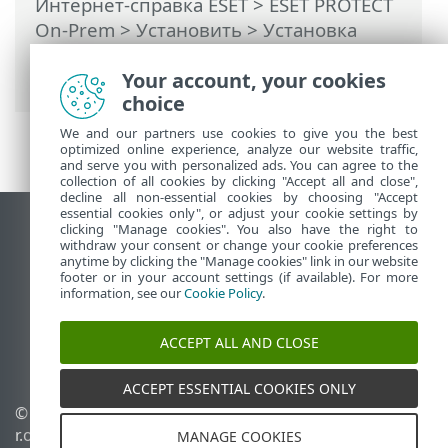
Интернет-справка ESET
>
ESET PROTECT
On-Prem
>
Установить
>
Установка
компонентов в Windows
> Установка
веб-консоли —Windows
Your account, your cookies
choice
We and our partners use cookies to give you the best
optimized online experience, analyze our website traffic,
and serve you with personalized ads. You can agree to the
collection of all cookies by clicking "Accept all and close",
decline all non-essential cookies by choosing "Accept
essential cookies only", or adjust your cookie settings by
clicking "Manage cookies". You also have the right to
Использовать сайт для ПК
withdraw your consent or change your cookie preferences
End of Life
anytime by clicking the "Manage cookies" link in our website
footer or in your account settings (if available). For more
База знаний ESET
information, see our
Cookie Policy
.
Форум ESET
ESET Status Portal
ACCEPT ALL AND CLOSE
Региональная поддержка
ACCEPT ESSENTIAL COOKIES ONLY
© 1992 - 2026 ESET, spol. s
Управлять файлами
r.o. - Все права защищены.
cookie
MANAGE COOKIES