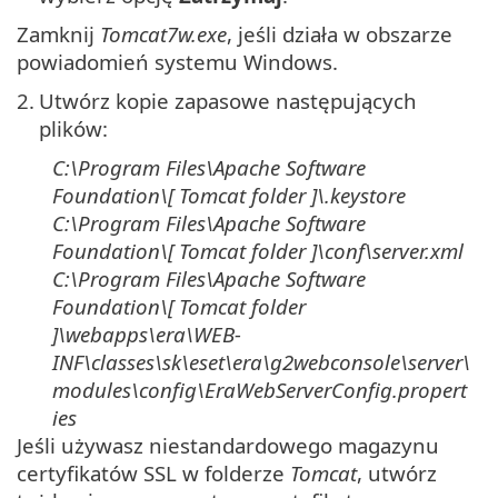
Zamknij
Tomcat7w.exe
, jeśli działa w obszarze
powiadomień systemu Windows.
2.
Utwórz kopie zapasowe następujących
plików:
C:\Program Files\Apache Software
Foundation\[ Tomcat
folder
]\
.keystore
C:\Program Files\Apache Software
Foundation\[ Tomcat
folder
]\
conf\server.xml
C:\Program Files\Apache Software
Foundation\[ Tomcat
folder
]\
webapps\era\WEB-
INF\classes\sk\eset\era\g2webconsole\server\
modules\config\EraWebServerConfig.propert
ies
Jeśli używasz niestandardowego magazynu
certyfikatów SSL w folderze
Tomcat
, utwórz