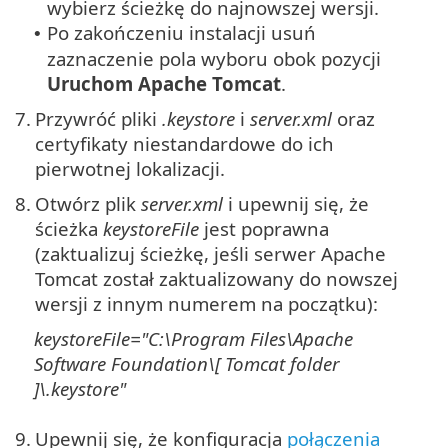
wybierz ścieżkę do najnowszej wersji.
Po zakończeniu instalacji usuń
•
zaznaczenie pola wyboru obok pozycji
Uruchom Apache Tomcat
.
7.
Przywróć pliki
.keystore
i
server.xml
oraz
certyfikaty niestandardowe do ich
pierwotnej lokalizacji.
8.
Otwórz plik
server.xml
i upewnij się, że
ścieżka
keystoreFile
jest poprawna
(zaktualizuj ścieżkę, jeśli serwer Apache
Tomcat został zaktualizowany do nowszej
wersji z innym numerem na początku):
keystoreFile="
C:\Program Files\Apache
Software Foundation\[ Tomcat
folder
]\
.keystore"
9.
Upewnij się, że konfiguracja
połączenia