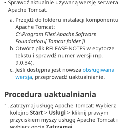
Sprawdź aktualnie używaną wersję serwera
•
Apache Tomcat.
a.
Przejdź do folderu instalacji komponentu
Apache Tomcat:
C:\Program Files\Apache Software
Foundation\[ Tomcat
folder
]\
b.
Otwórz plik RELEASE-NOTES w edytorze
tekstu i sprawdź numer wersji (np.
9.0.34).
c.
Jeśli dostępna jest nowsza
obsługiwana
wersja
, przeprowadź uaktualnianie.
Procedura uaktualniania
1.
Zatrzymaj usługę Apache Tomcat: Wybierz
kolejno
Start
>
Usługi
> kliknij prawym
przyciskiem myszy usługę Apache Tomcat i
wybierz opcję
Zatrzymaj
.