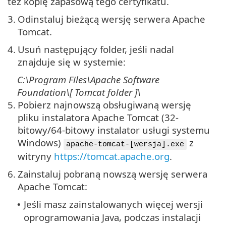
też kopię zapasową tego certyfikatu.
3.
Odinstaluj bieżącą wersję serwera Apache
Tomcat.
4.
Usuń następujący folder, jeśli nadal
znajduje się w systemie:
C:\Program Files\Apache Software
Foundation\[ Tomcat
folder
]\
5.
Pobierz najnowszą obsługiwaną wersję
pliku instalatora Apache Tomcat (32-
bitowy/64-bitowy instalator usługi systemu
Windows)
z
apache-tomcat-[wersja].exe
witryny
https://tomcat.apache.org
.
6.
Zainstaluj pobraną nowszą wersję serwera
Apache Tomcat:
Jeśli masz zainstalowanych więcej wersji
•
oprogramowania Java, podczas instalacji