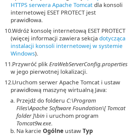
HTTPS serwera Apache Tomcat
dla konsoli
internetowej ESET PROTECT jest
prawidłowa.
10.
Wdróż konsolę internetową ESET PROTECT
(więcej informacji zawiera sekcja
dotycząca
instalacji konsoli internetowej w systemie
Windows
).
11.
Przywróć plik
EraWebServerConfig.properties
w jego pierwotnej lokalizacji.
12.
Uruchom serwer Apache Tomcat i ustaw
prawidłową maszynę wirtualną Java:
a.
Przejdź do folderu
C:\Program
Files\Apache Software Foundation\[ Tomcat
folder
]\
bin
i uruchom program
Tomcat9w.exe
.
b.
Na karcie
Ogólne
ustaw
Typ